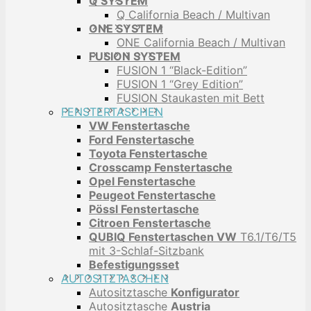
Q SYSTEM
Q California Beach / Multivan
ONE SYSTEM
ONE California Beach / Multivan
FUSION SYSTEM
FUSION 1 “Black-Edition”
FUSION 1 “Grey Edition”
FUSION Staukasten mit Bett
FENSTERTASCHEN
VW Fenstertasche
Ford Fenstertasche
Toyota Fenstertasche
Crosscamp Fenstertasche
Opel Fenstertasche
Peugeot Fenstertasche
Pössl Fenstertasche
Citroen Fenstertasche
QUBIQ Fenstertaschen VW
T6.1/T6/T5
mit 3-Schlaf-Sitzbank
Befestigungsset
AUTOSITZTASCHEN
Autositztasche
Konfigurator
Autositztasche
Austria