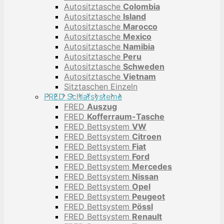
Autositztasche
Colombia
Autositztasche
Island
Autositztasche
Marocco
Autositztasche
Mexico
Autositztasche
Namibia
Autositztasche
Peru
Autositztasche
Schweden
Autositztasche
Vietnam
Sitztaschen Einzeln
FRED Schlafsysteme
FRED
Auszug
FRED
Kofferraum-Tasche
FRED Bettsystem
VW
FRED Bettsystem
Citroen
FRED Bettsystem
Fiat
FRED Bettsystem
Ford
FRED Bettsystem
Mercedes
FRED Bettsystem
Nissan
FRED Bettsystem
Opel
FRED Bettsystem
Peugeot
FRED Bettsystem
Pössl
FRED Bettsystem
Renault