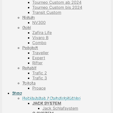
Tourneo Custom ab 2024
Tourneo Custom bis 2024
Transit Custom
Nissan
NV300
Opel
Zafira Life
Vivaro B
Combo
Peugeot
Traveller
Expert
Rifter
Renault
Trafic 2
Trafic 3
Toyota
Proace
Shop
Heckausbau / Campingküchen
JACK SYSTEM
Jack Schlafsystem