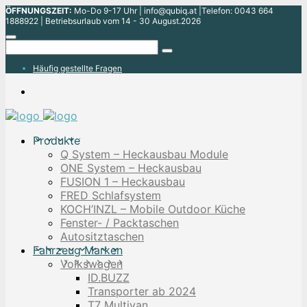
ÖFFNUNGSZEIT:
Mo-Do 9-17 Uhr | info@qubiq.at |Telefon: 0043 664
1888922 | Betriebsurlaub vom 14 - 30 August.2026
Häufig gestellte Fragen
Produkte
Q System – Heckausbau Module
ONE System – Heckausbau
FUSION 1 – Heckausbau
FRED Schlafsystem
KOCH’INZL – Mobile Outdoor Küche
Fenster- / Packtaschen
Autositztaschen
Fahrzeug Marken
Volkswagen
ID.BUZZ
Transporter ab 2024
T7 Multivan