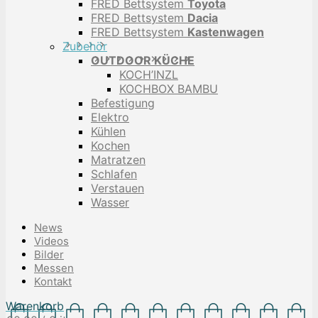
FRED Bettsystem
Toyota
FRED Bettsystem
Dacia
FRED Bettsystem
Kastenwagen
Zubehör
OUTDOOR KÜCHE
KOCH’INZL
KOCHBOX BAMBU
Befestigung
Elektro
Kühlen
Kochen
Matratzen
Schlafen
Verstauen
Wasser
News
Videos
Bilder
Messen
Kontakt
Warenkorb