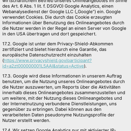
wirtschaftlichem Betrieb unseres Onlineangebotes im Sinne
des Art. 6 Abs. 1 lit. f. DSGVO) Google Analytics, einen
Webanalysedienst der Google LLC („Google“) ein. Google
verwendet Cookies. Die durch das Cookie erzeugten
Informationen über Benutzung des Onlineangebotes durch
die Nutzer werden in der Regel an einen Server von Google
in den USA übertragen und dort gespeichert.
17.2. Google ist unter dem Privacy-Shield-Abkommen
zertifiziert und bietet hierdurch eine Garantie, das
europäische Datenschutzrecht einzuhalten
(
https://www.privacyshield.gov/participant?
id=a2zt000000001L5AAI&status=Active
).
17.3. Google wird diese Informationen in unserem Auftrag
benutzen, um die Nutzung unseres Onlineangebotes durch
die Nutzer auszuwerten, um Reports über die Aktivitäten
innerhalb dieses Onlineangebotes zusammenzustellen und
um weitere, mit der Nutzung dieses Onlineangebotes und
der Internetnutzung verbundene Dienstleistungen, uns
gegenüber zu erbringen. Dabei können aus den
verarbeiteten Daten pseudonyme Nutzungsprofile der
Nutzer erstellt werden.
17.4. Wir setzen Google Analytics nur mit aktivierter IP-