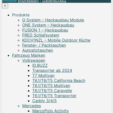
module
Impressum
|
Datenschutz
×
Produkte
Q System – Heckausbau Module
ONE System – Heckausbau
FUSION 1 – Heckausbau
FRED Schlafsystem
KOCH’INZL – Mobile Outdoor Küche
Fenster- / Packtaschen
Autositztaschen
Fahrzeug Marken
Volkswagen
ID.BUZZ
Transporter ab 2024
T7 Multivan
T6.1/T6/T5 California Beach
T6.1/T6/T5 Multivan
T6.1/T6/T5 Caravelle
T6.1/T6/T5 Transporter
Caddy 3/4/5
Mercedes
MarcoPolo Activity