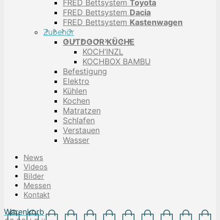
FRED Bettsystem
Toyota
FRED Bettsystem
Dacia
FRED Bettsystem
Kastenwagen
Zubehör
OUTDOOR KÜCHE
KOCH’INZL
KOCHBOX BAMBU
Befestigung
Elektro
Kühlen
Kochen
Matratzen
Schlafen
Verstauen
Wasser
News
Videos
Bilder
Messen
Kontakt
Warenkorb