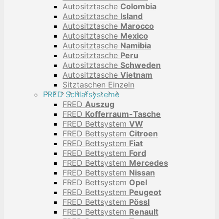
Autositztasche
Colombia
Autositztasche
Island
Autositztasche
Marocco
Autositztasche
Mexico
Autositztasche
Namibia
Autositztasche
Peru
Autositztasche
Schweden
Autositztasche
Vietnam
Sitztaschen Einzeln
FRED Schlafsysteme
FRED
Auszug
FRED
Kofferraum-Tasche
FRED Bettsystem
VW
FRED Bettsystem
Citroen
FRED Bettsystem
Fiat
FRED Bettsystem
Ford
FRED Bettsystem
Mercedes
FRED Bettsystem
Nissan
FRED Bettsystem
Opel
FRED Bettsystem
Peugeot
FRED Bettsystem
Pössl
FRED Bettsystem
Renault