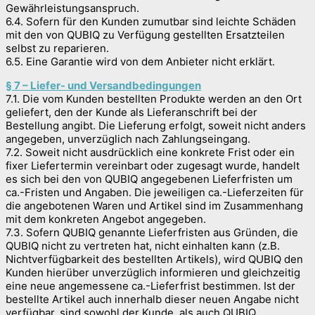
Gewährleistungsanspruch.
6.4. Sofern für den Kunden zumutbar sind leichte Schäden
mit den von QUBIQ zu Verfügung gestellten Ersatzteilen
selbst zu reparieren.
6.5. Eine Garantie wird von dem Anbieter nicht erklärt.
§ 7 – Liefer- und Versandbedingungen
7.1. Die vom Kunden bestellten Produkte werden an den Ort
geliefert, den der Kunde als Lieferanschrift bei der
Bestellung angibt. Die Lieferung erfolgt, soweit nicht anders
angegeben, unverzüglich nach Zahlungseingang.
7.2. Soweit nicht ausdrücklich eine konkrete Frist oder ein
fixer Liefertermin vereinbart oder zugesagt wurde, handelt
es sich bei den von QUBIQ angegebenen Lieferfristen um
ca.-Fristen und Angaben. Die jeweiligen ca.-Lieferzeiten für
die angebotenen Waren und Artikel sind im Zusammenhang
mit dem konkreten Angebot angegeben.
7.3. Sofern QUBIQ genannte Lieferfristen aus Gründen, die
QUBIQ nicht zu vertreten hat, nicht einhalten kann (z.B.
Nichtverfügbarkeit des bestellten Artikels), wird QUBIQ den
Kunden hierüber unverzüglich informieren und gleichzeitig
eine neue angemessene ca.-Lieferfrist bestimmen. Ist der
bestellte Artikel auch innerhalb dieser neuen Angabe nicht
verfügbar, sind sowohl der Kunde, als auch QUBIQ