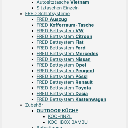
Autositztasche
Vietnam
Sitztaschen Einzeln
FRED Schlafsysteme
FRED
Auszug
FRED
Kofferraum-Tasche
FRED Bettsystem
VW
FRED Bettsystem
Citroen
FRED Bettsystem
Fiat
FRED Bettsystem
Ford
FRED Bettsystem
Mercedes
FRED Bettsystem
Nissan
FRED Bettsystem
Opel
FRED Bettsystem
Peugeot
FRED Bettsystem
Pössl
FRED Bettsystem
Renault
FRED Bettsystem
Toyota
FRED Bettsystem
Dacia
FRED Bettsystem
Kastenwagen
Zubehör
OUTDOOR KÜCHE
KOCH’INZL
KOCHBOX BAMBU
Befestigung