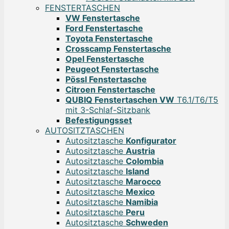
FENSTERTASCHEN
VW Fenstertasche
Ford Fenstertasche
Toyota Fenstertasche
Crosscamp Fenstertasche
Opel Fenstertasche
Peugeot Fenstertasche
Pössl Fenstertasche
Citroen Fenstertasche
QUBIQ Fenstertaschen VW
T6.1/T6/T5
mit 3-Schlaf-Sitzbank
Befestigungsset
AUTOSITZTASCHEN
Autositztasche
Konfigurator
Autositztasche
Austria
Autositztasche
Colombia
Autositztasche
Island
Autositztasche
Marocco
Autositztasche
Mexico
Autositztasche
Namibia
Autositztasche
Peru
Autositztasche
Schweden