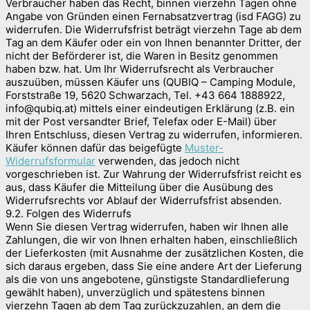
Verbraucher haben das Recht, binnen vierzehn Tagen ohne
Angabe von Gründen einen Fernabsatzvertrag (isd FAGG) zu
widerrufen. Die Widerrufsfrist beträgt vierzehn Tage ab dem
Tag an dem Käufer oder ein von Ihnen benannter Dritter, der
nicht der Beförderer ist, die Waren in Besitz genommen
haben bzw. hat. Um Ihr Widerrufsrecht als Verbraucher
auszuüben, müssen Käufer uns (QUBIQ – Camping Module,
Forststraße 19, 5620 Schwarzach, Tel. +43 664 1888922,
info@qubiq.at) mittels einer eindeutigen Erklärung (z.B. ein
mit der Post versandter Brief, Telefax oder E-Mail) über
Ihren Entschluss, diesen Vertrag zu widerrufen, informieren.
Käufer können dafür das beigefügte
Muster-
Widerrufsformular
verwenden, das jedoch nicht
vorgeschrieben ist. Zur Wahrung der Widerrufsfrist reicht es
aus, dass Käufer die Mitteilung über die Ausübung des
Widerrufsrechts vor Ablauf der Widerrufsfrist absenden.
9.2. Folgen des Widerrufs
Wenn Sie diesen Vertrag widerrufen, haben wir Ihnen alle
Zahlungen, die wir von Ihnen erhalten haben, einschließlich
der Lieferkosten (mit Ausnahme der zusätzlichen Kosten, die
sich daraus ergeben, dass Sie eine andere Art der Lieferung
als die von uns angebotene, günstigste Standardlieferung
gewählt haben), unverzüglich und spätestens binnen
vierzehn Tagen ab dem Tag zurückzuzahlen, an dem die