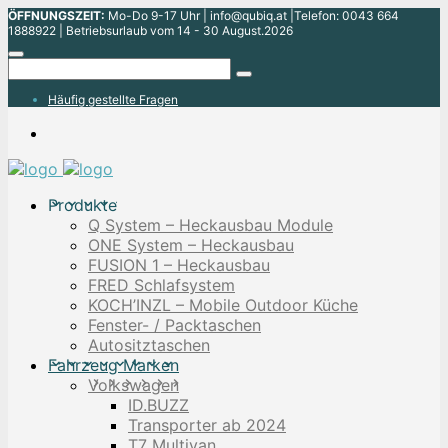
ÖFFNUNGSZEIT:
Mo-Do 9-17 Uhr | info@qubiq.at |Telefon: 0043 664
1888922 | Betriebsurlaub vom 14 - 30 August.2026
Häufig gestellte Fragen
Produkte
Q System – Heckausbau Module
ONE System – Heckausbau
FUSION 1 – Heckausbau
FRED Schlafsystem
KOCH’INZL – Mobile Outdoor Küche
Fenster- / Packtaschen
Autositztaschen
Fahrzeug Marken
Volkswagen
ID.BUZZ
Transporter ab 2024
T7 Multivan