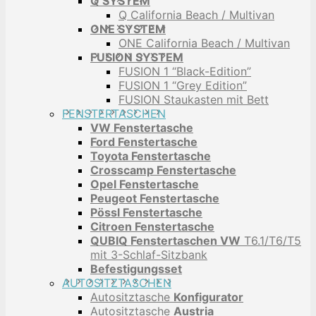
Q SYSTEM
Q California Beach / Multivan
ONE SYSTEM
ONE California Beach / Multivan
FUSION SYSTEM
FUSION 1 “Black-Edition”
FUSION 1 “Grey Edition”
FUSION Staukasten mit Bett
FENSTERTASCHEN
VW Fenstertasche
Ford Fenstertasche
Toyota Fenstertasche
Crosscamp Fenstertasche
Opel Fenstertasche
Peugeot Fenstertasche
Pössl Fenstertasche
Citroen Fenstertasche
QUBIQ Fenstertaschen VW
T6.1/T6/T5
mit 3-Schlaf-Sitzbank
Befestigungsset
AUTOSITZTASCHEN
Autositztasche
Konfigurator
Autositztasche
Austria