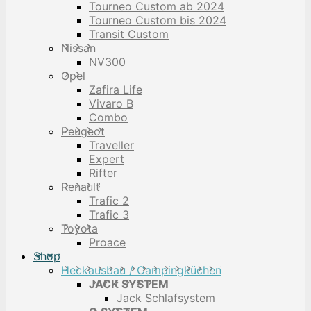
Tourneo Custom ab 2024
Tourneo Custom bis 2024
Transit Custom
Nissan
NV300
Opel
Zafira Life
Vivaro B
Combo
Peugeot
Traveller
Expert
Rifter
Renault
Trafic 2
Trafic 3
Toyota
Proace
Shop
Heckausbau / Campingküchen
JACK SYSTEM
Jack Schlafsystem