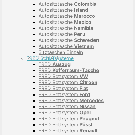
Autositztasche
Colombia
Autositztasche
Island
Autositztasche
Marocco
Autositztasche
Mexico
Autositztasche
Namibia
Autositztasche
Peru
Autositztasche
Schweden
Autositztasche
Vietnam
Sitztaschen Einzeln
FRED Schlafsysteme
FRED
Auszug
FRED
Kofferraum-Tasche
FRED Bettsystem
VW
FRED Bettsystem
Citroen
FRED Bettsystem
Fiat
FRED Bettsystem
Ford
FRED Bettsystem
Mercedes
FRED Bettsystem
Nissan
FRED Bettsystem
Opel
FRED Bettsystem
Peugeot
FRED Bettsystem
Pössl
FRED Bettsystem
Renault