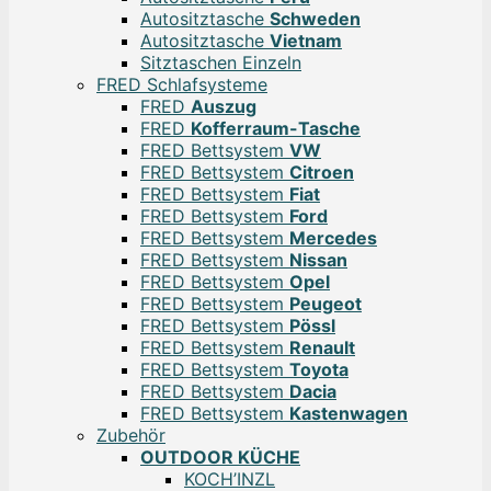
Autositztasche
Schweden
Autositztasche
Vietnam
Sitztaschen Einzeln
FRED Schlafsysteme
FRED
Auszug
FRED
Kofferraum-Tasche
FRED Bettsystem
VW
FRED Bettsystem
Citroen
FRED Bettsystem
Fiat
FRED Bettsystem
Ford
FRED Bettsystem
Mercedes
FRED Bettsystem
Nissan
FRED Bettsystem
Opel
FRED Bettsystem
Peugeot
FRED Bettsystem
Pössl
FRED Bettsystem
Renault
FRED Bettsystem
Toyota
FRED Bettsystem
Dacia
FRED Bettsystem
Kastenwagen
Zubehör
OUTDOOR KÜCHE
KOCH’INZL