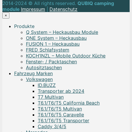
2014-2024 © All rights reserved.
QUBIQ camping
module
Impressum
|
Datenschutz
×
Produkte
Q System – Heckausbau Module
ONE System – Heckausbau
FUSION 1 – Heckausbau
FRED Schlafsystem
KOCH’INZL – Mobile Outdoor Küche
Fenster- / Packtaschen
Autositztaschen
Fahrzeug Marken
Volkswagen
ID.BUZZ
Transporter ab 2024
T7 Multivan
T6.1/T6/T5 California Beach
T6.1/T6/T5 Multivan
T6.1/T6/T5 Caravelle
T6.1/T6/T5 Transporter
Caddy 3/4/5