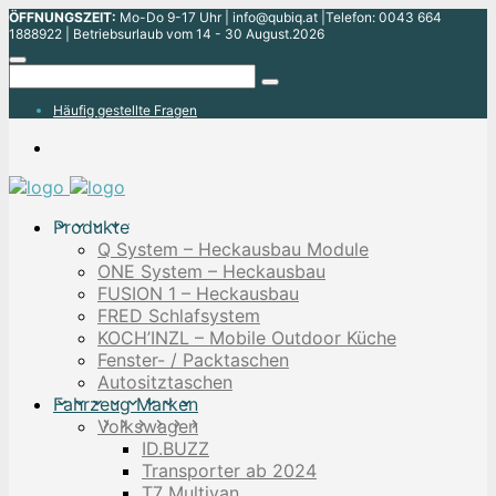
ÖFFNUNGSZEIT:
Mo-Do 9-17 Uhr | info@qubiq.at |Telefon: 0043 664
1888922 | Betriebsurlaub vom 14 - 30 August.2026
Häufig gestellte Fragen
Produkte
Q System – Heckausbau Module
ONE System – Heckausbau
FUSION 1 – Heckausbau
FRED Schlafsystem
KOCH’INZL – Mobile Outdoor Küche
Fenster- / Packtaschen
Autositztaschen
Fahrzeug Marken
Volkswagen
ID.BUZZ
Transporter ab 2024
T7 Multivan