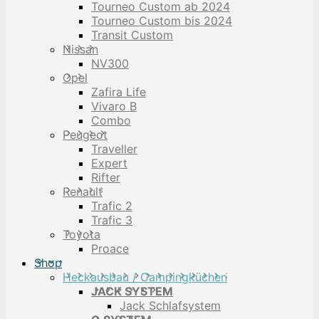
Tourneo Custom ab 2024
Tourneo Custom bis 2024
Transit Custom
Nissan
NV300
Opel
Zafira Life
Vivaro B
Combo
Peugeot
Traveller
Expert
Rifter
Renault
Trafic 2
Trafic 3
Toyota
Proace
Shop
Heckausbau / Campingküchen
JACK SYSTEM
Jack Schlafsystem