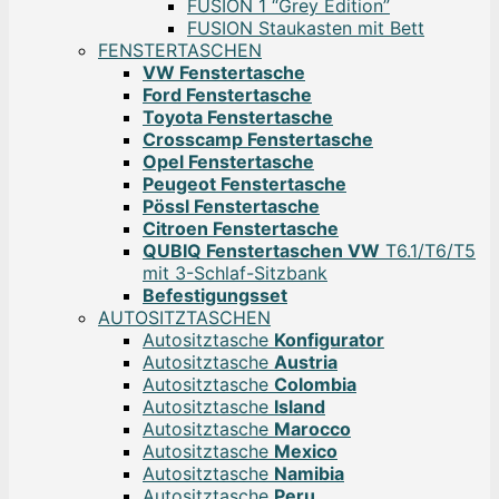
FUSION 1 “Grey Edition”
FUSION Staukasten mit Bett
FENSTERTASCHEN
VW Fenstertasche
Ford Fenstertasche
Toyota Fenstertasche
Crosscamp Fenstertasche
Opel Fenstertasche
Peugeot Fenstertasche
Pössl Fenstertasche
Citroen Fenstertasche
QUBIQ Fenstertaschen VW
T6.1/T6/T5
mit 3-Schlaf-Sitzbank
Befestigungsset
AUTOSITZTASCHEN
Autositztasche
Konfigurator
Autositztasche
Austria
Autositztasche
Colombia
Autositztasche
Island
Autositztasche
Marocco
Autositztasche
Mexico
Autositztasche
Namibia
Autositztasche
Peru