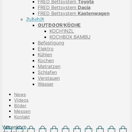
FRED Bettsystem
Toyota
FRED Bettsystem
Dacia
FRED Bettsystem
Kastenwagen
Zubehör
OUTDOOR KÜCHE
KOCH’INZL
KOCHBOX BAMBU
Befestigung
Elektro
Kühlen
Kochen
Matratzen
Schlafen
Verstauen
Wasser
News
Videos
Bilder
Messen
Kontakt
Warenkorb