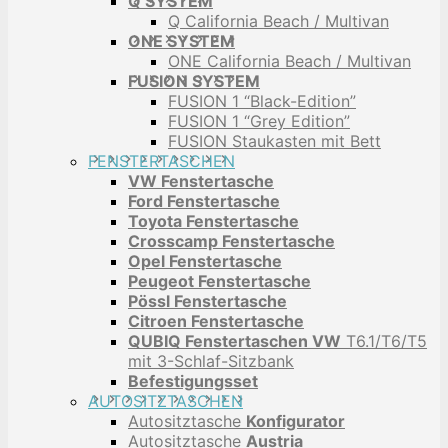
Q SYSTEM
Q California Beach / Multivan
ONE SYSTEM
ONE California Beach / Multivan
FUSION SYSTEM
FUSION 1 “Black-Edition”
FUSION 1 “Grey Edition”
FUSION Staukasten mit Bett
FENSTERTASCHEN
VW Fenstertasche
Ford Fenstertasche
Toyota Fenstertasche
Crosscamp Fenstertasche
Opel Fenstertasche
Peugeot Fenstertasche
Pössl Fenstertasche
Citroen Fenstertasche
QUBIQ Fenstertaschen VW
T6.1/T6/T5
mit 3-Schlaf-Sitzbank
Befestigungsset
AUTOSITZTASCHEN
Autositztasche
Konfigurator
Autositztasche
Austria