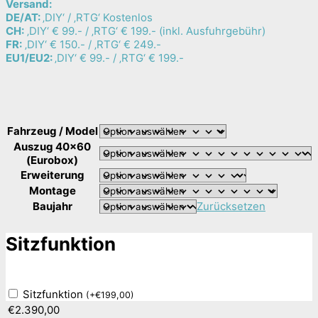
Versand:
DE/AT:
‚DIY‘ / ‚RTG‘ Kostenlos
CH:
‚DIY‘ € 99.- / ‚RTG‘ € 199.- (inkl. Ausfuhrgebühr)
FR:
‚DIY‘ € 150.- / ‚RTG‘ € 249.-
EU1/EU2:
‚DIY‘ € 99.- / ‚RTG‘ € 199.-
Fahrzeug / Model
Auszug 40x60
(Eurobox)
Erweiterung
Montage
Baujahr
Zurücksetzen
Sitzfunktion
Sitzfunktion
(
+
€
199,00
)
€
2.390,00