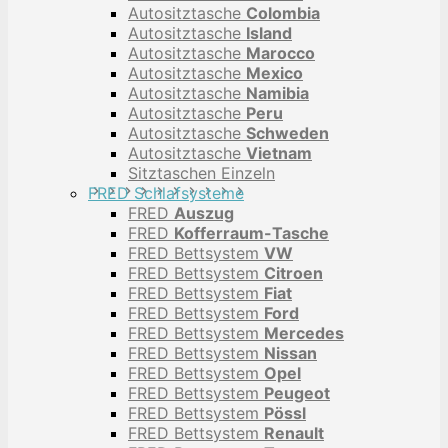
Autositztasche
Colombia
Autositztasche
Island
Autositztasche
Marocco
Autositztasche
Mexico
Autositztasche
Namibia
Autositztasche
Peru
Autositztasche
Schweden
Autositztasche
Vietnam
Sitztaschen Einzeln
FRED Schlafsysteme
FRED
Auszug
FRED
Kofferraum-Tasche
FRED Bettsystem
VW
FRED Bettsystem
Citroen
FRED Bettsystem
Fiat
FRED Bettsystem
Ford
FRED Bettsystem
Mercedes
FRED Bettsystem
Nissan
FRED Bettsystem
Opel
FRED Bettsystem
Peugeot
FRED Bettsystem
Pössl
FRED Bettsystem
Renault