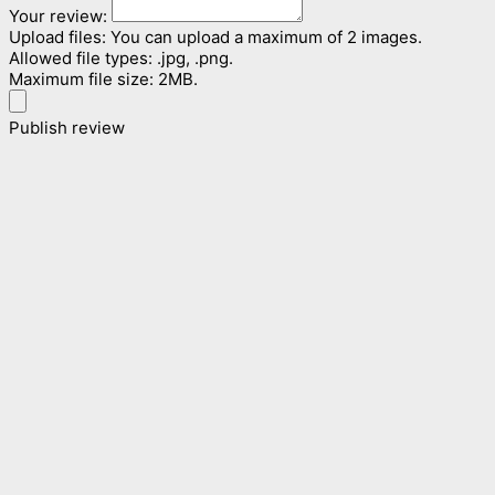
Your review:
Upload files:
You can upload a maximum of 2 images.
Allowed file types: .jpg, .png.
Maximum file size: 2MB.
Publish review
Dieses
Ausführung wählen
Produkt
weist
mehrere
Varianten
auf.
Schlafsysteme
Die
Optionen