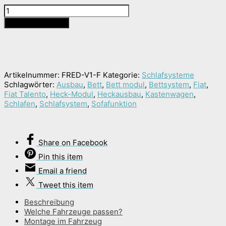
FRED
Bettsystem
In den Warenkorb
Fiat
Menge
Artikelnummer:
FRED-V1-F
Kategorie:
Schlafsysteme
Schlagwörter:
Ausbau
,
Bett
,
Bett modul
,
Bettsystem
,
Fiat
,
Fiat Talento
,
Heck-Modul
,
Heckausbau
,
Kastenwagen
,
Schlafen
,
Schlafsystem
,
Sofafunktion
Share
on Facebook
Pin
this item
Email
a friend
Tweet
this item
Beschreibung
Welche Fahrzeuge passen?
Montage im Fahrzeug