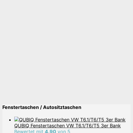
Schlafsysteme
,
Zubehör
,
Die
Optionen
Schlafen
können
auf
der
FUSION Staukasten mit Bett
Produktseite
gewählt
werden
0
- 0 reviews
€
2.090,00
Inkl. MwSt.
Kostenloser Versand DE/AT
Fenstertaschen / Autositztaschen
QUBIQ Fenstertaschen VW T6.1/T6/T5 3er Bank
Bewertet mit
4.90
von 5