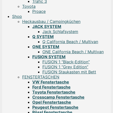
Trafic 3
Toyota
Proace
Shop
Heckausbau / Campingküchen
JACK SYSTEM
Jack Schlafsystem
Q SYSTEM
Q California Beach / Multivan
ONE SYSTEM
ONE California Beach / Multivan
FUSION SYSTEM
FUSION 1 “Black-Edition”
FUSION 1 “Grey Edition”
FUSION Staukasten mit Bett
FENSTERTASCHEN
VW Fenstertasche
Ford Fenstertasche
Toyota Fenstertasche
Crosscamp Fenstertasche
Opel Fenstertasche
Peugeot Fenstertasche
Pössl Fenstertasche