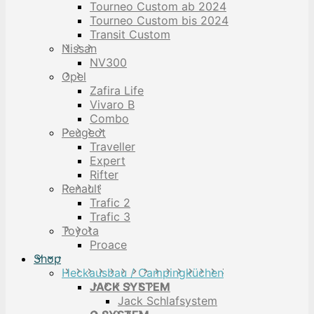
Tourneo Custom ab 2024
Tourneo Custom bis 2024
Transit Custom
Nissan
NV300
Opel
Zafira Life
Vivaro B
Combo
Peugeot
Traveller
Expert
Rifter
Renault
Trafic 2
Trafic 3
Toyota
Proace
Shop
Heckausbau / Campingküchen
JACK SYSTEM
Jack Schlafsystem