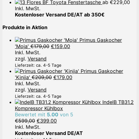
Toyota Fenstertasche
ab
€
229,00
Inkl. MwSt.
Kostenloser Versand DE/AT ab 350€
Produkte in Aktion
Primus Gaskocher
Ursprünglicher
Aktueller
'Moja'
€
179,00
€
159,00
Preis
Preis
Inkl. MwSt.
war:
ist:
zzgl.
Versand
€179,00
€159,00.
Lieferzeit: ca. 4-5 Tage
Primus Gaskocher
Ursprünglicher
Aktueller
'Kinjia'
€
209,00
€
179,00
Preis
Preis
Inkl. MwSt.
war:
ist:
zzgl.
Versand
€209,00
€179,00.
Lieferzeit: ca. 4-5 Tage
IndelB TB31.2
Kompressor Kühlbox
Bewertet mit
5.00
von 5
Ursprünglicher
Aktueller
€
599,00
€
399,00
Preis
Preis
Inkl. MwSt.
war:
ist:
Kostenloser Versand DE/AT