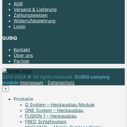
AGB
Versand & Lieferung
Zahlungsweisen
Widerrufsbelehrung
Login
QUBIQ
Kontakt
Über uns
Partner
2014-2024 © All rights reserved.
QUBIQ camping
module
Impressum
|
Datenschutz
×
Produkte
Q System – Heckausbau Module
ONE System – Heckausbau
FUSION 1 – Heckausbau
FRED Schlafsystem