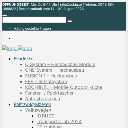
ÖFFNUNGSZEIT:
Mo-Do 9-17 Uhr | info@qubiq.at |Telefon: 0043 664
1888922 | Betriebsurlaub vom 14 - 30 August.2026
Häufig gestellte Fragen
Produkte
Q System – Heckausbau Module
ONE System – Heckausbau
FUSION 1 – Heckausbau
FRED Schlafsystem
KOCH’INZL – Mobile Outdoor Küche
Fenster- / Packtaschen
Autositztaschen
Fahrzeug Marken
Volkswagen
ID.BUZZ
Transporter ab 2024
T7 Multivan