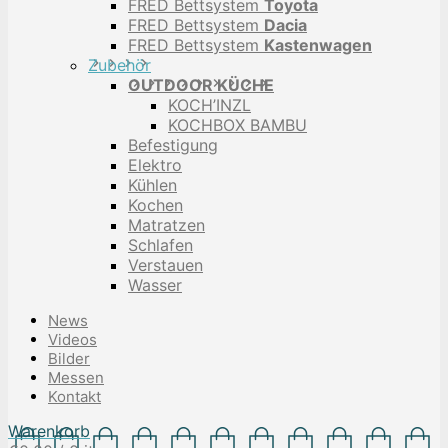
FRED Bettsystem
Toyota
FRED Bettsystem
Dacia
FRED Bettsystem
Kastenwagen
Zubehör
OUTDOOR KÜCHE
KOCH’INZL
KOCHBOX BAMBU
Befestigung
Elektro
Kühlen
Kochen
Matratzen
Schlafen
Verstauen
Wasser
News
Videos
Bilder
Messen
Kontakt
Warenkorb