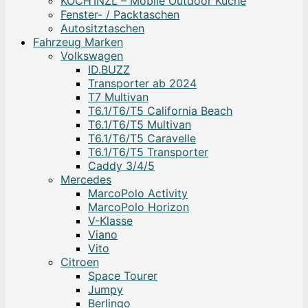
KOCH’INZL – Mobile Outdoor Küche
Fenster- / Packtaschen
Autositztaschen
Fahrzeug Marken
Volkswagen
ID.BUZZ
Transporter ab 2024
T7 Multivan
T6.1/T6/T5 California Beach
T6.1/T6/T5 Multivan
T6.1/T6/T5 Caravelle
T6.1/T6/T5 Transporter
Caddy 3/4/5
Mercedes
MarcoPolo Activity
MarcoPolo Horizon
V-Klasse
Viano
Vito
Citroen
Space Tourer
Jumpy
Berlingo