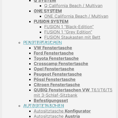
Q SYSTEM
Q California Beach / Multivan
ONE SYSTEM
ONE California Beach / Multivan
FUSION SYSTEM
FUSION 1 “Black-Edition”
FUSION 1 “Grey Edition”
FUSION Staukasten mit Bett
FENSTERTASCHEN
VW Fenstertasche
Ford Fenstertasche
Toyota Fenstertasche
Crosscamp Fenstertasche
Opel Fenstertasche
Peugeot Fenstertasche
Pössl Fenstertasche
Citroen Fenstertasche
QUBIQ Fenstertaschen VW
T6.1/T6/T5
mit 3-Schlaf-Sitzbank
Befestigungsset
AUTOSITZTASCHEN
Autositztasche
Konfigurator
Autositztasche
Austria