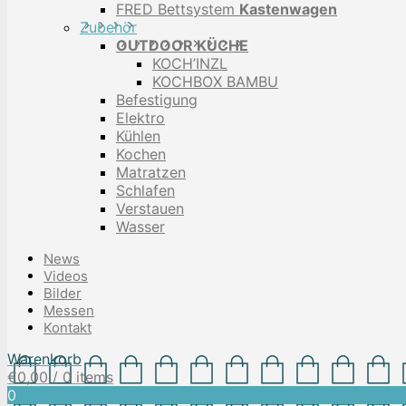
FRED Bettsystem
Kastenwagen
Zubehör
OUTDOOR KÜCHE
KOCH’INZL
KOCHBOX BAMBU
Befestigung
Elektro
Kühlen
Kochen
Matratzen
Schlafen
Verstauen
Wasser
News
Videos
Bilder
Messen
Kontakt
Warenkorb
€
0,00
/ 0 items
0