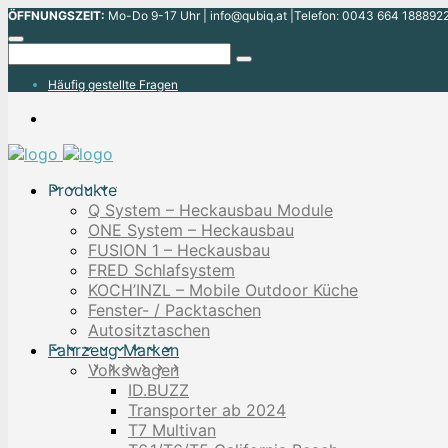
ÖFFNUNGSZEIT:
Mo-Do 9-17 Uhr | info@qubiq.at |Telefon: 0043 664 1888922
Häufig gestellte Fragen
Produkte
Q System – Heckausbau Module
ONE System – Heckausbau
FUSION 1 – Heckausbau
FRED Schlafsystem
KOCH’INZL – Mobile Outdoor Küche
Fenster- / Packtaschen
Autositztaschen
Fahrzeug Marken
Volkswagen
ID.BUZZ
Transporter ab 2024
T7 Multivan