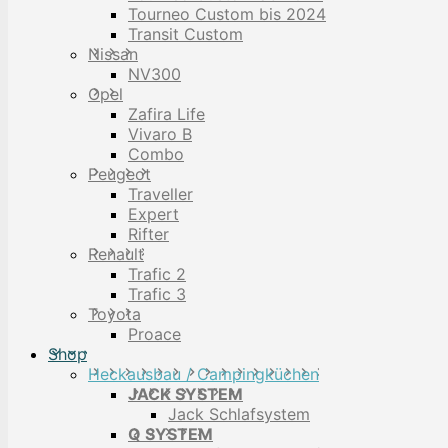
Tourneo Custom bis 2024
Transit Custom
Nissan
NV300
Opel
Zafira Life
Vivaro B
Combo
Peugeot
Traveller
Expert
Rifter
Renault
Trafic 2
Trafic 3
Toyota
Proace
Shop
Heckausbau / Campingküchen
JACK SYSTEM
Jack Schlafsystem
Q SYSTEM