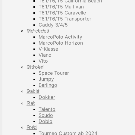
T6.1/T6/T5 California Beach
T6.1/T6/T5 Multivan
T6.1/T6/T5 Caravelle
T6.1/T6/T5 Transporter
Caddy 3/4/5
Mercedes
MarcoPolo Activity
MarcoPolo Horizon
V-Klasse
Viano
Vito
Citroen
Space Tourer
Jumpy
Berlingo
Dacia
Dokker
Fiat
Talento
Scudo
Doblo
Ford
Tourneo Custom ab 2024