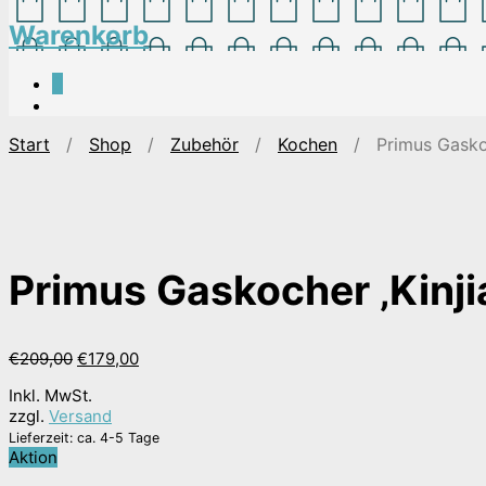
Warenkorb
0
Start
/
Shop
/
Zubehör
/
Kochen
/ Primus Gaskoch
Primus Gaskocher ‚Kinji
Ursprünglicher
Aktueller
€
209,00
€
179,00
Preis
Preis
Inkl. MwSt.
war:
ist:
zzgl.
Versand
€209,00
€179,00.
Lieferzeit: ca. 4-5 Tage
Aktion