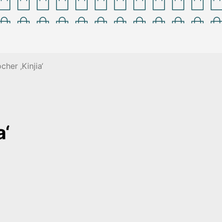
er ‚Kinjia‘
a‘