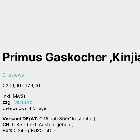
Primus Gaskocher ‚Kinji
0 reviews
Ursprünglicher
Aktueller
€
209,00
€
179,00
Preis
Preis
Inkl. MwSt.
war:
ist:
zzgl.
Versand
€209,00
€179,00.
Lieferzeit: ca. 4-5 Tage
Versand DE/AT:
€ 15 (ab 350€ kostenlos)
CH
: € 35.- (inkl. Ausfuhrgebühr)
EU1:
€ 24.-
/ EU2:
€ 40.-