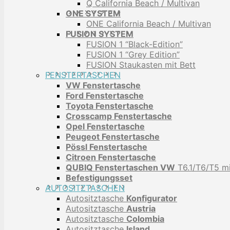
Q California Beach / Multivan
ONE SYSTEM
ONE California Beach / Multivan
FUSION SYSTEM
FUSION 1 “Black-Edition”
FUSION 1 “Grey Edition”
FUSION Staukasten mit Bett
FENSTERTASCHEN
VW Fenstertasche
Ford Fenstertasche
Toyota Fenstertasche
Crosscamp Fenstertasche
Opel Fenstertasche
Peugeot Fenstertasche
Pössl Fenstertasche
Citroen Fenstertasche
QUBIQ Fenstertaschen VW
T6.1/T6/T5 mi
Befestigungsset
AUTOSITZTASCHEN
Autositztasche
Konfigurator
Autositztasche
Austria
Autositztasche
Colombia
Autositztasche
Island