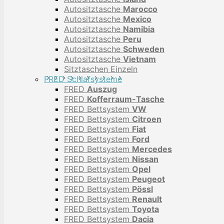
Autositztasche
Marocco
Autositztasche
Mexico
Autositztasche
Namibia
Autositztasche
Peru
Autositztasche
Schweden
Autositztasche
Vietnam
Sitztaschen Einzeln
FRED Schlafsysteme
FRED
Auszug
FRED
Kofferraum-Tasche
FRED Bettsystem
VW
FRED Bettsystem
Citroen
FRED Bettsystem
Fiat
FRED Bettsystem
Ford
FRED Bettsystem
Mercedes
FRED Bettsystem
Nissan
FRED Bettsystem
Opel
FRED Bettsystem
Peugeot
FRED Bettsystem
Pössl
FRED Bettsystem
Renault
FRED Bettsystem
Toyota
FRED Bettsystem
Dacia