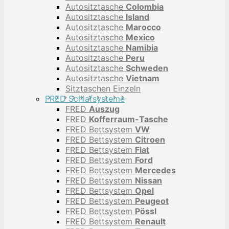
Autositztasche
Colombia
Autositztasche
Island
Autositztasche
Marocco
Autositztasche
Mexico
Autositztasche
Namibia
Autositztasche
Peru
Autositztasche
Schweden
Autositztasche
Vietnam
Sitztaschen Einzeln
FRED Schlafsysteme
FRED
Auszug
FRED
Kofferraum-Tasche
FRED Bettsystem
VW
FRED Bettsystem
Citroen
FRED Bettsystem
Fiat
FRED Bettsystem
Ford
FRED Bettsystem
Mercedes
FRED Bettsystem
Nissan
FRED Bettsystem
Opel
FRED Bettsystem
Peugeot
FRED Bettsystem
Pössl
FRED Bettsystem
Renault