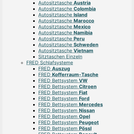
Autositztasche
Austria
Autositztasche
Colombia
Autositztasche
Island
Autositztasche
Marocco
Autositztasche
Mexico
Autositztasche
Namibia
Autositztasche
Peru
Autositztasche
Schweden
Autositztasche
Vietnam
Sitztaschen Einzeln
FRED Schlafsysteme
FRED
Auszug
FRED
Kofferraum-Tasche
FRED Bettsystem
VW
FRED Bettsystem
Citroen
FRED Bettsystem
Fiat
FRED Bettsystem
Ford
FRED Bettsystem
Mercedes
FRED Bettsystem
Nissan
FRED Bettsystem
Opel
FRED Bettsystem
Peugeot
FRED Bettsystem
Pössl