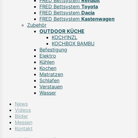
FRED Bettsystem
Renault
FRED Bettsystem
Toyota
FRED Bettsystem
Dacia
FRED Bettsystem
Kastenwagen
Zubehör
OUTDOOR KÜCHE
KOCH’INZL
KOCHBOX BAMBU
Befestigung
Elektro
Kühlen
Kochen
Matratzen
Schlafen
Verstauen
Wasser
News
Videos
Bilder
Messen
Kontakt