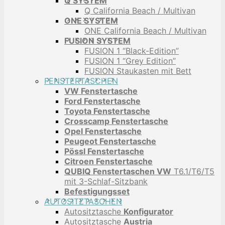
Q SYSTEM
Q California Beach / Multivan
ONE SYSTEM
ONE California Beach / Multivan
FUSION SYSTEM
FUSION 1 “Black-Edition”
FUSION 1 “Grey Edition”
FUSION Staukasten mit Bett
FENSTERTASCHEN
VW Fenstertasche
Ford Fenstertasche
Toyota Fenstertasche
Crosscamp Fenstertasche
Opel Fenstertasche
Peugeot Fenstertasche
Pössl Fenstertasche
Citroen Fenstertasche
QUBIQ Fenstertaschen VW
T6.1/T6/T5
mit 3-Schlaf-Sitzbank
Befestigungsset
AUTOSITZTASCHEN
Autositztasche
Konfigurator
Autositztasche
Austria