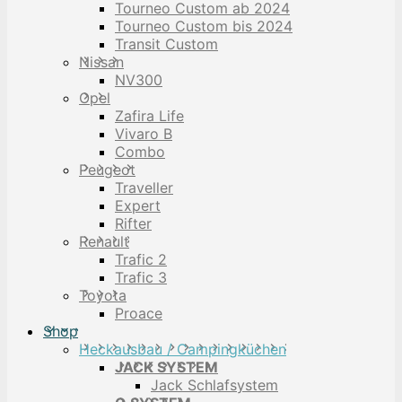
Tourneo Custom ab 2024
Tourneo Custom bis 2024
Transit Custom
Nissan
NV300
Opel
Zafira Life
Vivaro B
Combo
Peugeot
Traveller
Expert
Rifter
Renault
Trafic 2
Trafic 3
Toyota
Proace
Shop
Heckausbau / Campingküchen
JACK SYSTEM
Jack Schlafsystem