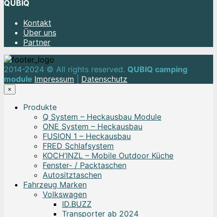
QUBIQ
Kontakt
Über uns
Partner
2014-2024 © All rights reserved.
QUBIQ camping
module
Impressum
|
Datenschutz
×
Produkte
Q System – Heckausbau Module
ONE System – Heckausbau
FUSION 1 – Heckausbau
FRED Schlafsystem
KOCH’INZL – Mobile Outdoor Küche
Fenster- / Packtaschen
Autositztaschen
Fahrzeug Marken
Volkswagen
ID.BUZZ
Transporter ab 2024