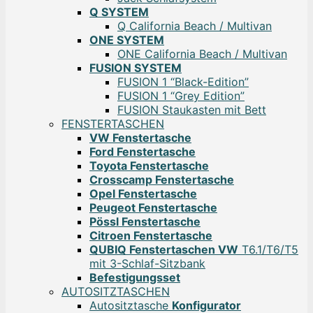
Q SYSTEM
Q California Beach / Multivan
ONE SYSTEM
ONE California Beach / Multivan
FUSION SYSTEM
FUSION 1 “Black-Edition”
FUSION 1 “Grey Edition”
FUSION Staukasten mit Bett
FENSTERTASCHEN
VW Fenstertasche
Ford Fenstertasche
Toyota Fenstertasche
Crosscamp Fenstertasche
Opel Fenstertasche
Peugeot Fenstertasche
Pössl Fenstertasche
Citroen Fenstertasche
QUBIQ Fenstertaschen VW
T6.1/T6/T5
mit 3-Schlaf-Sitzbank
Befestigungsset
AUTOSITZTASCHEN
Autositztasche
Konfigurator