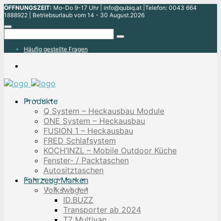
ÖFFNUNGSZEIT:
Mo-Do 9-17 Uhr | info@qubiq.at |Telefon: 0043 664
1888922 | Betriebsurlaub vom 14 - 30 August.2026
Häufig gestellte Fragen
Produkte
Q System – Heckausbau Module
ONE System – Heckausbau
FUSION 1 – Heckausbau
FRED Schlafsystem
KOCH’INZL – Mobile Outdoor Küche
Fenster- / Packtaschen
Autositztaschen
Fahrzeug Marken
Volkswagen
ID.BUZZ
Transporter ab 2024
T7 Multivan