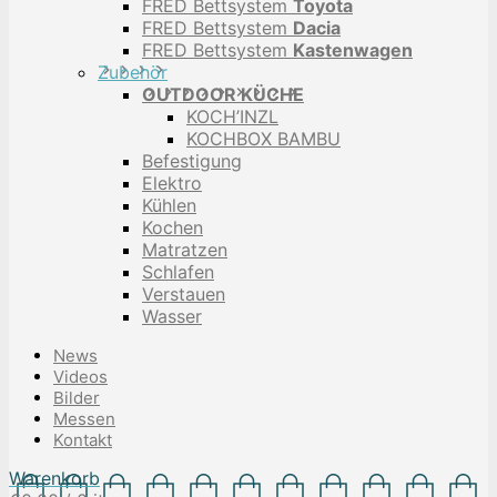
FRED Bettsystem
Toyota
FRED Bettsystem
Dacia
FRED Bettsystem
Kastenwagen
Zubehör
OUTDOOR KÜCHE
KOCH’INZL
KOCHBOX BAMBU
Befestigung
Elektro
Kühlen
Kochen
Matratzen
Schlafen
Verstauen
Wasser
News
Videos
Bilder
Messen
Kontakt
Warenkorb