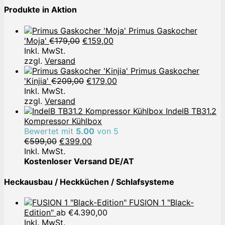
Produkte in Aktion
Primus Gaskocher
Ursprünglicher
Aktueller
'Moja'
€
179,00
€
159,00
Preis
Preis
Inkl. MwSt.
war:
ist:
zzgl.
Versand
€179,00
€159,00.
Primus Gaskocher
Ursprünglicher
Aktueller
'Kinjia'
€
209,00
€
179,00
Preis
Preis
Inkl. MwSt.
war:
ist:
zzgl.
Versand
€209,00
€179,00.
IndelB TB31.2
Kompressor Kühlbox
Bewertet mit
5.00
von 5
Ursprünglicher
Aktueller
€
599,00
€
399,00
Preis
Preis
Inkl. MwSt.
war:
ist:
Kostenloser Versand DE/AT
€599,00
€399,00.
Heckausbau / Heckküchen / Schlafsysteme
FUSION 1 "Black-
Edition"
ab
€
4.390,00
Inkl. MwSt.