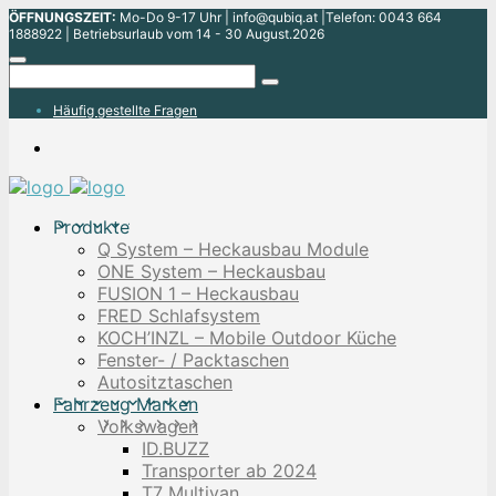
ÖFFNUNGSZEIT:
Mo-Do 9-17 Uhr | info@qubiq.at |Telefon: 0043 664
1888922 | Betriebsurlaub vom 14 - 30 August.2026
Häufig gestellte Fragen
Produkte
Q System – Heckausbau Module
ONE System – Heckausbau
FUSION 1 – Heckausbau
FRED Schlafsystem
KOCH’INZL – Mobile Outdoor Küche
Fenster- / Packtaschen
Autositztaschen
Fahrzeug Marken
Volkswagen
ID.BUZZ
Transporter ab 2024
T7 Multivan