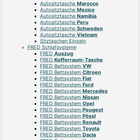
Autositztasche
Marocco
Autositztasche
Mexico
Autositztasche
Namibia
Autositztasche
Peru
Autositztasche
Schweden
Autositztasche
Vietnam
Sitztaschen Einzeln
FRED Schlafsysteme
FRED
Auszug
FRED
Kofferraum-Tasche
FRED Bettsystem
VW
FRED Bettsystem
Citroen
FRED Bettsystem
Fiat
FRED Bettsystem
Ford
FRED Bettsystem
Mercedes
FRED Bettsystem
Nissan
FRED Bettsystem
Opel
FRED Bettsystem
Peugeot
FRED Bettsystem
Pössl
FRED Bettsystem
Renault
FRED Bettsystem
Toyota
FRED Bettsystem
Dacia