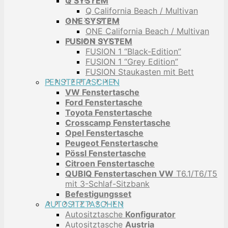
Q SYSTEM
Q California Beach / Multivan
ONE SYSTEM
ONE California Beach / Multivan
FUSION SYSTEM
FUSION 1 “Black-Edition”
FUSION 1 “Grey Edition”
FUSION Staukasten mit Bett
FENSTERTASCHEN
VW Fenstertasche
Ford Fenstertasche
Toyota Fenstertasche
Crosscamp Fenstertasche
Opel Fenstertasche
Peugeot Fenstertasche
Pössl Fenstertasche
Citroen Fenstertasche
QUBIQ Fenstertaschen VW
T6.1/T6/T5
mit 3-Schlaf-Sitzbank
Befestigungsset
AUTOSITZTASCHEN
Autositztasche
Konfigurator
Autositztasche
Austria