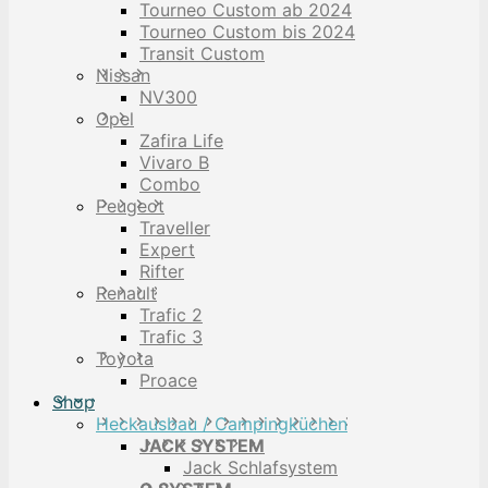
Tourneo Custom ab 2024
Tourneo Custom bis 2024
Transit Custom
Nissan
NV300
Opel
Zafira Life
Vivaro B
Combo
Peugeot
Traveller
Expert
Rifter
Renault
Trafic 2
Trafic 3
Toyota
Proace
Shop
Heckausbau / Campingküchen
JACK SYSTEM
Jack Schlafsystem