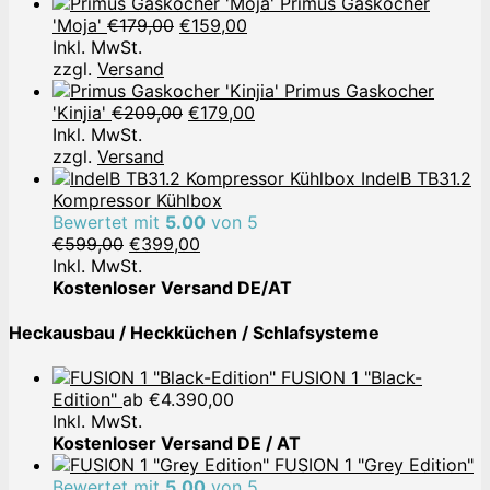
Primus Gaskocher
Ursprünglicher
Aktueller
'Moja'
€
179,00
€
159,00
Preis
Preis
Inkl. MwSt.
war:
ist:
zzgl.
Versand
€179,00
€159,00.
Primus Gaskocher
Ursprünglicher
Aktueller
'Kinjia'
€
209,00
€
179,00
Preis
Preis
Inkl. MwSt.
war:
ist:
zzgl.
Versand
€209,00
€179,00.
IndelB TB31.2
Kompressor Kühlbox
Bewertet mit
5.00
von 5
Ursprünglicher
Aktueller
€
599,00
€
399,00
Preis
Preis
Inkl. MwSt.
war:
ist:
Kostenloser Versand DE/AT
€599,00
€399,00.
Heckausbau / Heckküchen / Schlafsysteme
FUSION 1 "Black-
Edition"
ab
€
4.390,00
Inkl. MwSt.
Kostenloser Versand DE / AT
FUSION 1 "Grey Edition"
Bewertet mit
5.00
von 5