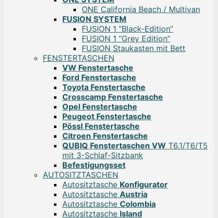
ONE California Beach / Multivan
FUSION SYSTEM
FUSION 1 “Black-Edition”
FUSION 1 “Grey Edition”
FUSION Staukasten mit Bett
FENSTERTASCHEN
VW Fenstertasche
Ford Fenstertasche
Toyota Fenstertasche
Crosscamp Fenstertasche
Opel Fenstertasche
Peugeot Fenstertasche
Pössl Fenstertasche
Citroen Fenstertasche
QUBIQ Fenstertaschen VW
T6.1/T6/T5
mit 3-Schlaf-Sitzbank
Befestigungsset
AUTOSITZTASCHEN
Autositztasche
Konfigurator
Autositztasche
Austria
Autositztasche
Colombia
Autositztasche
Island