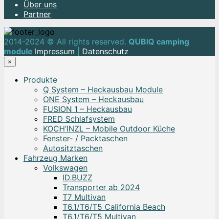
Über uns
Partner
2014-2024 © All rights reserved.
QUBIQ camping
module
Impressum
|
Datenschutz
×
Produkte
Q System – Heckausbau Module
ONE System – Heckausbau
FUSION 1 – Heckausbau
FRED Schlafsystem
KOCH’INZL – Mobile Outdoor Küche
Fenster- / Packtaschen
Autositztaschen
Fahrzeug Marken
Volkswagen
ID.BUZZ
Transporter ab 2024
T7 Multivan
T6.1/T6/T5 California Beach
T6.1/T6/T5 Multivan