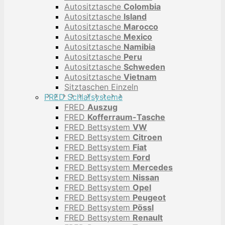
Autositztasche
Colombia
Autositztasche
Island
Autositztasche
Marocco
Autositztasche
Mexico
Autositztasche
Namibia
Autositztasche
Peru
Autositztasche
Schweden
Autositztasche
Vietnam
Sitztaschen Einzeln
FRED Schlafsysteme
FRED
Auszug
FRED
Kofferraum-Tasche
FRED Bettsystem
VW
FRED Bettsystem
Citroen
FRED Bettsystem
Fiat
FRED Bettsystem
Ford
FRED Bettsystem
Mercedes
FRED Bettsystem
Nissan
FRED Bettsystem
Opel
FRED Bettsystem
Peugeot
FRED Bettsystem
Pössl
FRED Bettsystem
Renault