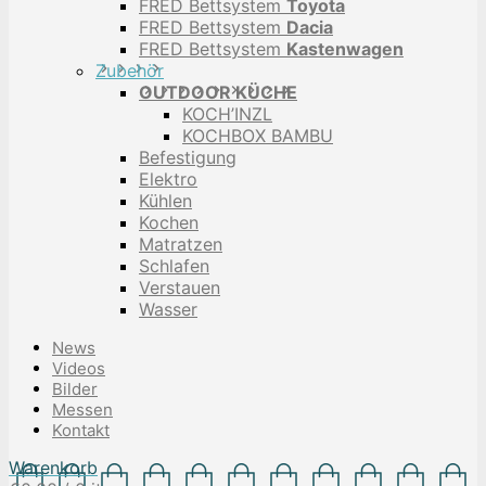
FRED Bettsystem
Toyota
FRED Bettsystem
Dacia
FRED Bettsystem
Kastenwagen
Zubehör
OUTDOOR KÜCHE
KOCH’INZL
KOCHBOX BAMBU
Befestigung
Elektro
Kühlen
Kochen
Matratzen
Schlafen
Verstauen
Wasser
News
Videos
Bilder
Messen
Kontakt
Warenkorb