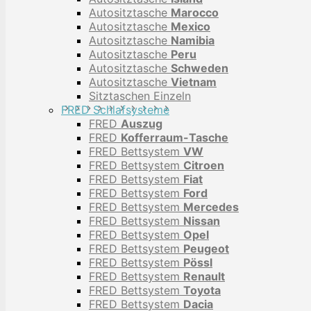
Autositztasche
Marocco
Autositztasche
Mexico
Autositztasche
Namibia
Autositztasche
Peru
Autositztasche
Schweden
Autositztasche
Vietnam
Sitztaschen Einzeln
FRED Schlafsysteme
FRED
Auszug
FRED
Kofferraum-Tasche
FRED Bettsystem
VW
FRED Bettsystem
Citroen
FRED Bettsystem
Fiat
FRED Bettsystem
Ford
FRED Bettsystem
Mercedes
FRED Bettsystem
Nissan
FRED Bettsystem
Opel
FRED Bettsystem
Peugeot
FRED Bettsystem
Pössl
FRED Bettsystem
Renault
FRED Bettsystem
Toyota
FRED Bettsystem
Dacia