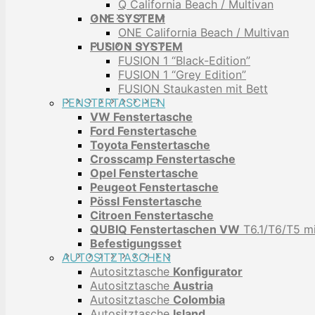
Q California Beach / Multivan
ONE SYSTEM
ONE California Beach / Multivan
FUSION SYSTEM
FUSION 1 “Black-Edition”
FUSION 1 “Grey Edition”
FUSION Staukasten mit Bett
FENSTERTASCHEN
VW Fenstertasche
Ford Fenstertasche
Toyota Fenstertasche
Crosscamp Fenstertasche
Opel Fenstertasche
Peugeot Fenstertasche
Pössl Fenstertasche
Citroen Fenstertasche
QUBIQ Fenstertaschen VW
T6.1/T6/T5 mi
Befestigungsset
AUTOSITZTASCHEN
Autositztasche
Konfigurator
Autositztasche
Austria
Autositztasche
Colombia
Autositztasche
Island