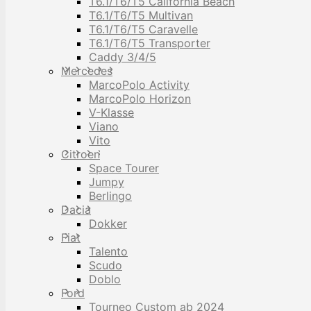
T6.1/T6/T5 California Beach
T6.1/T6/T5 Multivan
T6.1/T6/T5 Caravelle
T6.1/T6/T5 Transporter
Caddy 3/4/5
Mercedes
MarcoPolo Activity
MarcoPolo Horizon
V-Klasse
Viano
Vito
Citroen
Space Tourer
Jumpy
Berlingo
Dacia
Dokker
Fiat
Talento
Scudo
Doblo
Ford
Tourneo Custom ab 2024