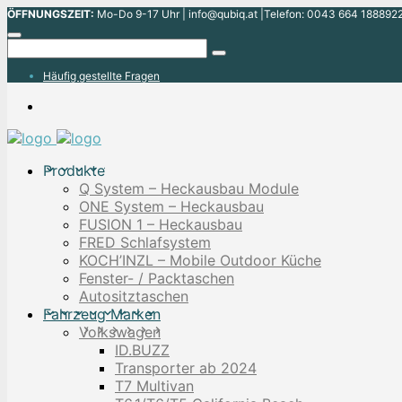
ÖFFNUNGSZEIT:
Mo-Do 9-17 Uhr | info@qubiq.at |Telefon: 0043 664 1888922
Häufig gestellte Fragen
Produkte
Q System – Heckausbau Module
ONE System – Heckausbau
FUSION 1 – Heckausbau
FRED Schlafsystem
KOCH’INZL – Mobile Outdoor Küche
Fenster- / Packtaschen
Autositztaschen
Fahrzeug Marken
Volkswagen
ID.BUZZ
Transporter ab 2024
T7 Multivan