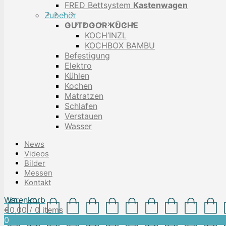
FRED Bettsystem
Kastenwagen
Zubehör
OUTDOOR KÜCHE
KOCH’INZL
KOCHBOX BAMBU
Befestigung
Elektro
Kühlen
Kochen
Matratzen
Schlafen
Verstauen
Wasser
News
Videos
Bilder
Messen
Kontakt
Warenkorb
€
0,00
/ 0 items
0