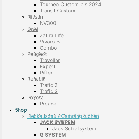
Tourneo Custom bis 2024
Transit Custom
Nissan
NV300
Opel
Zafira Life
Vivaro B
Combo
Peugeot
Traveller
Expert
Rifter
Renault
Trafic 2
Trafic 3
Toyota
Proace
Shop
Heckausbau / Campingküchen
JACK SYSTEM
Jack Schlafsystem
Q SYSTEM