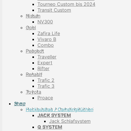
Tourneo Custom bis 2024
Transit Custom
Nissan
NV300
Opel
Zafira Life
Vivaro B
Combo
Peugeot
Traveller
Expert
Rifter
Renault
Trafic 2
Trafic 3
Toyota
Proace
Shop
Heckausbau / Campingküchen
JACK SYSTEM
Jack Schlafsystem
Q SYSTEM