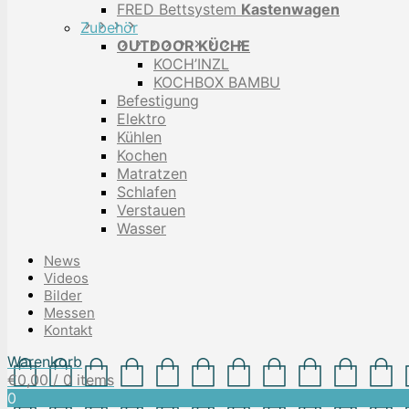
FRED Bettsystem
Kastenwagen
Zubehör
OUTDOOR KÜCHE
KOCH’INZL
KOCHBOX BAMBU
Befestigung
Elektro
Kühlen
Kochen
Matratzen
Schlafen
Verstauen
Wasser
News
Videos
Bilder
Messen
Kontakt
Warenkorb
€
0,00
/ 0 items
0