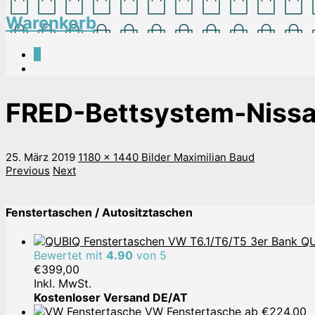
Warenkorb
0
FRED-Bettsystem-Nissa
25. März 2019
1180 x 1440
Bilder
Maximilian Baud
Previous
Next
Fenstertaschen / Autositztaschen
QU
Bewertet mit
4.90
von 5
€
399,00
Inkl. MwSt.
Kostenloser Versand DE/AT
VW Fenstertasche
ab
€
224,00