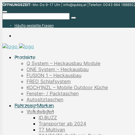
ÖFFNUNGSZEIT:
Mo-Do 9-17 Uhr | info@qubiq.at |Telefon: 0043 664 1888922
Häufig gestellte Fragen
Produkte
Q System – Heckausbau Module
ONE System – Heckausbau
FUSION 1 – Heckausbau
FRED Schlafsystem
KOCH’INZL – Mobile Outdoor Küche
Fenster- / Packtaschen
Autositztaschen
Fahrzeug Marken
Volkswagen
ID.BUZZ
Transporter ab 2024
T7 Multivan