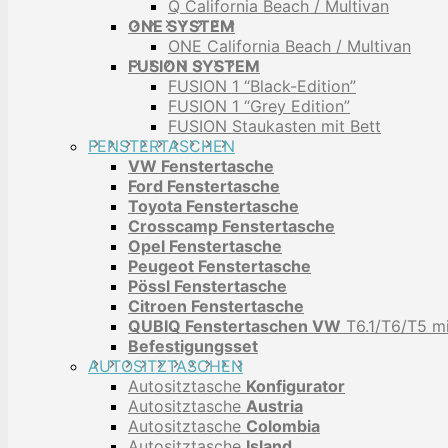
Q California Beach / Multivan
ONE SYSTEM
ONE California Beach / Multivan
FUSION SYSTEM
FUSION 1 “Black-Edition”
FUSION 1 “Grey Edition”
FUSION Staukasten mit Bett
FENSTERTASCHEN
VW Fenstertasche
Ford Fenstertasche
Toyota Fenstertasche
Crosscamp Fenstertasche
Opel Fenstertasche
Peugeot Fenstertasche
Pössl Fenstertasche
Citroen Fenstertasche
QUBIQ Fenstertaschen VW
T6.1/T6/T5 mi
Befestigungsset
AUTOSITZTASCHEN
Autositztasche
Konfigurator
Autositztasche
Austria
Autositztasche
Colombia
Autositztasche
Island