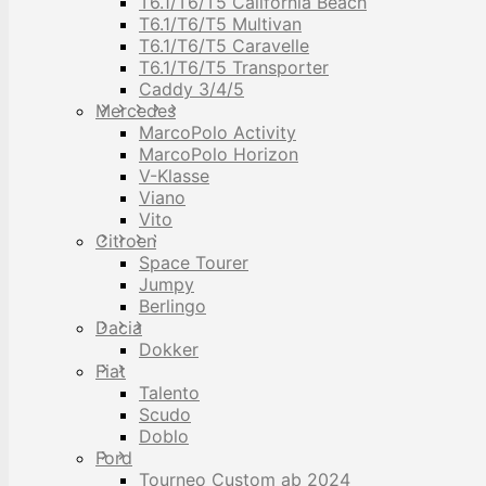
T6.1/T6/T5 California Beach
T6.1/T6/T5 Multivan
T6.1/T6/T5 Caravelle
T6.1/T6/T5 Transporter
Caddy 3/4/5
Mercedes
MarcoPolo Activity
MarcoPolo Horizon
V-Klasse
Viano
Vito
Citroen
Space Tourer
Jumpy
Berlingo
Dacia
Dokker
Fiat
Talento
Scudo
Doblo
Ford
Tourneo Custom ab 2024