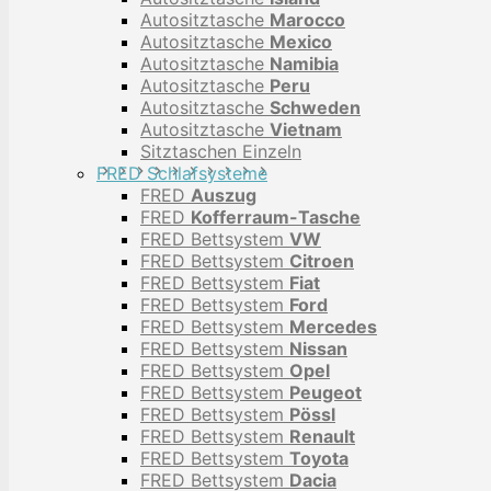
Autositztasche
Marocco
Autositztasche
Mexico
Autositztasche
Namibia
Autositztasche
Peru
Autositztasche
Schweden
Autositztasche
Vietnam
Sitztaschen Einzeln
FRED Schlafsysteme
FRED
Auszug
FRED
Kofferraum-Tasche
FRED Bettsystem
VW
FRED Bettsystem
Citroen
FRED Bettsystem
Fiat
FRED Bettsystem
Ford
FRED Bettsystem
Mercedes
FRED Bettsystem
Nissan
FRED Bettsystem
Opel
FRED Bettsystem
Peugeot
FRED Bettsystem
Pössl
FRED Bettsystem
Renault
FRED Bettsystem
Toyota
FRED Bettsystem
Dacia