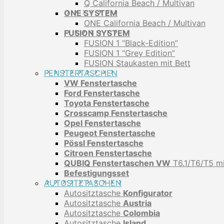
Q California Beach / Multivan
ONE SYSTEM
ONE California Beach / Multivan
FUSION SYSTEM
FUSION 1 “Black-Edition”
FUSION 1 “Grey Edition”
FUSION Staukasten mit Bett
FENSTERTASCHEN
VW Fenstertasche
Ford Fenstertasche
Toyota Fenstertasche
Crosscamp Fenstertasche
Opel Fenstertasche
Peugeot Fenstertasche
Pössl Fenstertasche
Citroen Fenstertasche
QUBIQ Fenstertaschen VW
T6.1/T6/T5 mi
Befestigungsset
AUTOSITZTASCHEN
Autositztasche
Konfigurator
Autositztasche
Austria
Autositztasche
Colombia
Autositztasche
Island