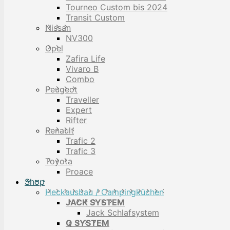
Tourneo Custom bis 2024
Transit Custom
Nissan
NV300
Opel
Zafira Life
Vivaro B
Combo
Peugeot
Traveller
Expert
Rifter
Renault
Trafic 2
Trafic 3
Toyota
Proace
Shop
Heckausbau / Campingküchen
JACK SYSTEM
Jack Schlafsystem
Q SYSTEM