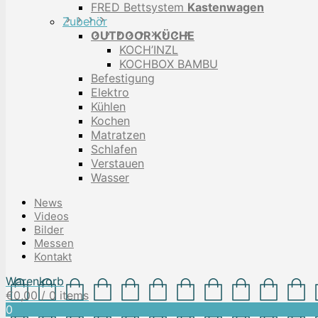
FRED Bettsystem
Kastenwagen
Zubehör
OUTDOOR KÜCHE
KOCH’INZL
KOCHBOX BAMBU
Befestigung
Elektro
Kühlen
Kochen
Matratzen
Schlafen
Verstauen
Wasser
News
Videos
Bilder
Messen
Kontakt
Warenkorb
€
0,00
/ 0 items
0