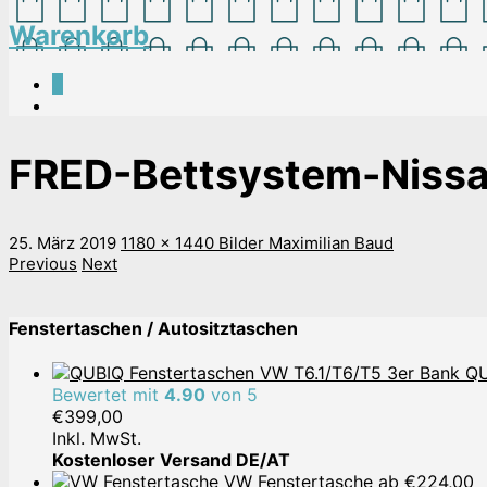
Warenkorb
0
FRED-Bettsystem-Niss
25. März 2019
1180 x 1440
Bilder
Maximilian Baud
Previous
Next
Fenstertaschen / Autositztaschen
QU
Bewertet mit
4.90
von 5
€
399,00
Inkl. MwSt.
Kostenloser Versand DE/AT
VW Fenstertasche
ab
€
224,00