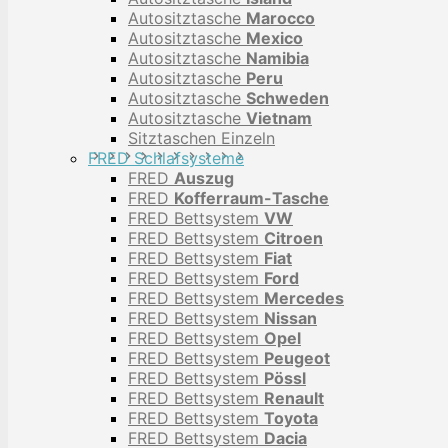
Autositztasche
Marocco
Autositztasche
Mexico
Autositztasche
Namibia
Autositztasche
Peru
Autositztasche
Schweden
Autositztasche
Vietnam
Sitztaschen Einzeln
FRED Schlafsysteme
FRED
Auszug
FRED
Kofferraum-Tasche
FRED Bettsystem
VW
FRED Bettsystem
Citroen
FRED Bettsystem
Fiat
FRED Bettsystem
Ford
FRED Bettsystem
Mercedes
FRED Bettsystem
Nissan
FRED Bettsystem
Opel
FRED Bettsystem
Peugeot
FRED Bettsystem
Pössl
FRED Bettsystem
Renault
FRED Bettsystem
Toyota
FRED Bettsystem
Dacia