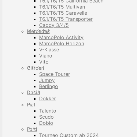
T6.1/T6/T5 California Beach
T6.1/T6/T5 Multivan
T6.1/T6/T5 Caravelle
T6.1/T6/T5 Transporter
Caddy 3/4/5
Mercedes
MarcoPolo Activity
MarcoPolo Horizon
V-Klasse
Viano
Vito
Citroen
Space Tourer
Jumpy
Berlingo
Dacia
Dokker
Fiat
Talento
Scudo
Doblo
Ford
Tourneo Custom ab 2024