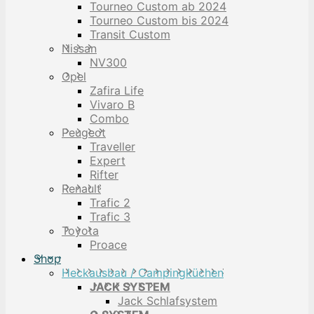
Tourneo Custom ab 2024
Tourneo Custom bis 2024
Transit Custom
Nissan
NV300
Opel
Zafira Life
Vivaro B
Combo
Peugeot
Traveller
Expert
Rifter
Renault
Trafic 2
Trafic 3
Toyota
Proace
Shop
Heckausbau / Campingküchen
JACK SYSTEM
Jack Schlafsystem