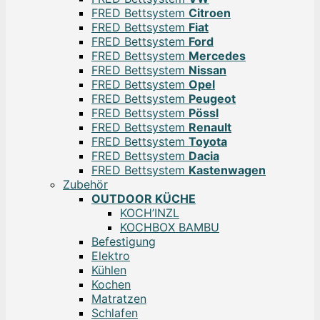
FRED Bettsystem
Citroen
FRED Bettsystem
Fiat
FRED Bettsystem
Ford
FRED Bettsystem
Mercedes
FRED Bettsystem
Nissan
FRED Bettsystem
Opel
FRED Bettsystem
Peugeot
FRED Bettsystem
Pössl
FRED Bettsystem
Renault
FRED Bettsystem
Toyota
FRED Bettsystem
Dacia
FRED Bettsystem
Kastenwagen
Zubehör
OUTDOOR KÜCHE
KOCH’INZL
KOCHBOX BAMBU
Befestigung
Elektro
Kühlen
Kochen
Matratzen
Schlafen