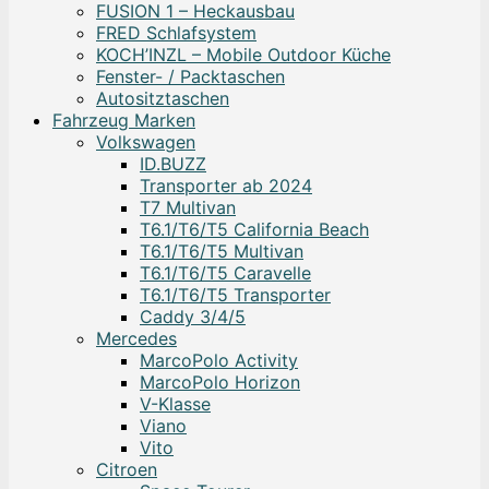
FUSION 1 – Heckausbau
FRED Schlafsystem
KOCH’INZL – Mobile Outdoor Küche
Fenster- / Packtaschen
Autositztaschen
Fahrzeug Marken
Volkswagen
ID.BUZZ
Transporter ab 2024
T7 Multivan
T6.1/T6/T5 California Beach
T6.1/T6/T5 Multivan
T6.1/T6/T5 Caravelle
T6.1/T6/T5 Transporter
Caddy 3/4/5
Mercedes
MarcoPolo Activity
MarcoPolo Horizon
V-Klasse
Viano
Vito
Citroen