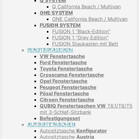
Q SYSTEM
Q California Beach / Multivan
ONE SYSTEM
ONE California Beach / Multivan
FUSION SYSTEM
FUSION 1 “Black-Edition”
FUSION 1 “Grey Edition”
FUSION Staukasten mit Bett
FENSTERTASCHEN
VW Fenstertasche
Ford Fenstertasche
Toyota Fenstertasche
Crosscamp Fenstertasche
Opel Fenstertasche
Peugeot Fenstertasche
Pössl Fenstertasche
Citroen Fenstertasche
QUBIQ Fenstertaschen VW
T6.1/T6/T5
mit 3-Schlaf-Sitzbank
Befestigungsset
AUTOSITZTASCHEN
Autositztasche
Konfigurator
Autositztasche
Austria