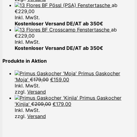
Pössl (PSA) Fenstertasche
ab
€
229,00
Inkl. MwSt.
Kostenloser Versand DE/AT ab 350€
Crosscamp Fenstertasche
ab
€
229,00
Inkl. MwSt.
Kostenloser Versand DE/AT ab 350€
Produkte in Aktion
Primus Gaskocher
Ursprünglicher
Aktueller
'Moja'
€
179,00
€
159,00
Preis
Preis
Inkl. MwSt.
war:
ist:
zzgl.
Versand
€179,00
€159,00.
Primus Gaskocher
Ursprünglicher
Aktueller
'Kinjia'
€
209,00
€
179,00
Preis
Preis
Inkl. MwSt.
war:
ist:
zzgl.
Versand
€209,00
€179,00.