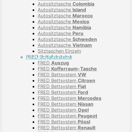
Autositztasche
Colombia
Autositztasche
Island
Autositztasche
Marocco
Autositztasche
Mexico
Autositztasche
Namibia
Autositztasche
Peru
Autositztasche
Schweden
Autositztasche
Vietnam
Sitztaschen Einzeln
FRED Schlafsysteme
FRED
Auszug
FRED
Kofferraum-Tasche
FRED Bettsystem
VW
FRED Bettsystem
Citroen
FRED Bettsystem
Fiat
FRED Bettsystem
Ford
FRED Bettsystem
Mercedes
FRED Bettsystem
Nissan
FRED Bettsystem
Opel
FRED Bettsystem
Peugeot
FRED Bettsystem
Pössl
FRED Bettsystem
Renault