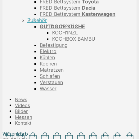
FRED Bettsystem
Toyota
FRED Bettsystem
Dacia
FRED Bettsystem
Kastenwagen
Zubehör
OUTDOOR KÜCHE
KOCH’INZL
KOCHBOX BAMBU
Befestigung
Elektro
Kühlen
Kochen
Matratzen
Schlafen
Verstauen
Wasser
News
Videos
Bilder
Messen
Kontakt
Warenkorb