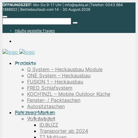
ÖFFNUNGSZEIT:
Mo-Do 9-17 Uhr | info@qubiq.at |Telefon: 0043 664
1888922 | Betriebsurlaub vom 14 - 30 August.2026
Häufig gestellte Fragen
Produkte
Q System – Heckausbau Module
ONE System – Heckausbau
FUSION 1 – Heckausbau
FRED Schlafsystem
KOCH’INZL – Mobile Outdoor Küche
Fenster- / Packtaschen
Autositztaschen
Fahrzeug Marken
Volkswagen
ID.BUZZ
Transporter ab 2024
T7 Multivan