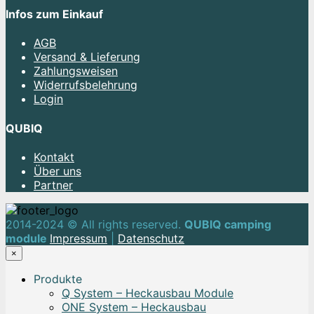
Infos zum Einkauf
AGB
Versand & Lieferung
Zahlungsweisen
Widerrufsbelehrung
Login
QUBIQ
Kontakt
Über uns
Partner
2014-2024 © All rights reserved.
QUBIQ camping
module
Impressum
|
Datenschutz
×
Produkte
Q System – Heckausbau Module
ONE System – Heckausbau