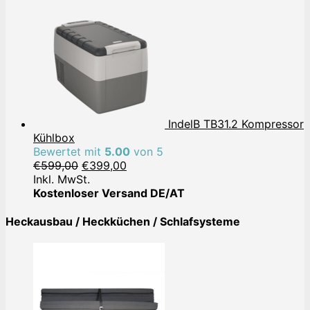
IndelB TB31.2 Kompressor
Kühlbox
Bewertet mit
5.00
von 5
Ursprünglicher
Aktueller
€
599,00
€
399,00
Preis
Preis
Inkl. MwSt.
war:
ist:
Kostenloser Versand DE/AT
€599,00
€399,00.
Heckausbau / Heckküchen / Schlafsysteme