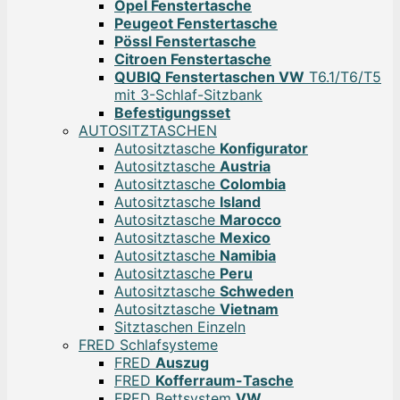
Opel Fenstertasche
Peugeot Fenstertasche
Pössl Fenstertasche
Citroen Fenstertasche
QUBIQ Fenstertaschen VW
T6.1/T6/T5
mit 3-Schlaf-Sitzbank
Befestigungsset
AUTOSITZTASCHEN
Autositztasche
Konfigurator
Autositztasche
Austria
Autositztasche
Colombia
Autositztasche
Island
Autositztasche
Marocco
Autositztasche
Mexico
Autositztasche
Namibia
Autositztasche
Peru
Autositztasche
Schweden
Autositztasche
Vietnam
Sitztaschen Einzeln
FRED Schlafsysteme
FRED
Auszug
FRED
Kofferraum-Tasche
FRED Bettsystem
VW