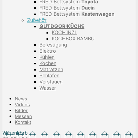
FRED Bettsystem
Toyota
FRED Bettsystem
Dacia
FRED Bettsystem
Kastenwagen
Zubehör
OUTDOOR KÜCHE
KOCH’INZL
KOCHBOX BAMBU
Befestigung
Elektro
Kühlen
Kochen
Matratzen
Schlafen
Verstauen
Wasser
News
Videos
Bilder
Messen
Kontakt
Warenkorb