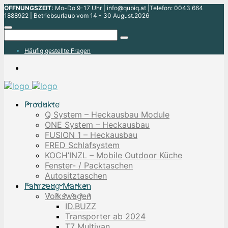
ÖFFNUNGSZEIT:
Mo-Do 9-17 Uhr | info@qubiq.at |Telefon: 0043 664
1888922 | Betriebsurlaub vom 14 - 30 August.2026
Häufig gestellte Fragen
Produkte
Q System – Heckausbau Module
ONE System – Heckausbau
FUSION 1 – Heckausbau
FRED Schlafsystem
KOCH’INZL – Mobile Outdoor Küche
Fenster- / Packtaschen
Autositztaschen
Fahrzeug Marken
Volkswagen
ID.BUZZ
Transporter ab 2024
T7 Multivan