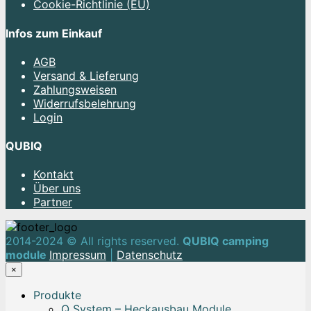
Cookie-Richtlinie (EU)
Infos zum Einkauf
AGB
Versand & Lieferung
Zahlungsweisen
Widerrufsbelehrung
Login
QUBIQ
Kontakt
Über uns
Partner
2014-2024 © All rights reserved.
QUBIQ camping
module
Impressum
|
Datenschutz
×
Produkte
Q System – Heckausbau Module