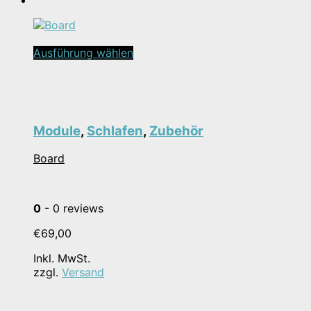
Dieses
Ausführung wählen
Produkt
weist
mehrere
Varianten
auf.
Module
,
Schlafen
,
Zubehör
Die
Optionen
Board
können
auf
der
Produktseite
0
- 0 reviews
gewählt
werden
€
69,00
Inkl. MwSt.
zzgl.
Versand