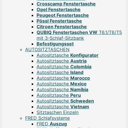
Crosscamp Fenstertasche
Opel Fenstertasche
Peugeot Fenstertasche
Pössl Fenstertasche
Citroen Fenstertasche
QUBIQ Fenstertaschen VW
T6.1/T6/T5
mit 3-Schlaf-Sitzbank
Befestigungsset
AUTOSITZTASCHEN
Autositztasche
Konfigurator
Autositztasche
Austria
Autositztasche
Colombia
Autositztasche
Island
Autositztasche
Marocco
Autositztasche
Mexico
Autositztasche
Namibia
Autositztasche
Peru
Autositztasche
Schweden
Autositztasche
Vietnam
Sitztaschen Einzeln
FRED Schlafsysteme
FRED
Auszug