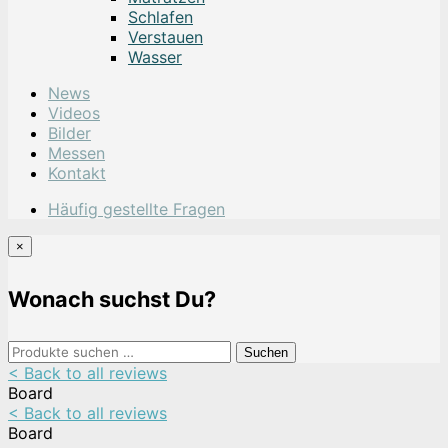
Schlafen
Verstauen
Wasser
News
Videos
Bilder
Messen
Kontakt
Häufig gestellte Fragen
×
Wonach suchst Du?
Suchen
Suchen
nach:
< Back to all reviews
Board
< Back to all reviews
Board