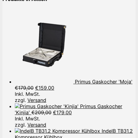
Primus Gaskocher 'Moja'
Ursprünglicher
Aktueller
€
179,00
€
159,00
Preis
Preis
Inkl. MwSt.
war:
ist:
zzgl.
Versand
€179,00
€159,00.
Primus Gaskocher
Ursprünglicher
Aktueller
'Kinjia'
€
209,00
€
179,00
Preis
Preis
Inkl. MwSt.
war:
ist:
zzgl.
Versand
€209,00
€179,00.
IndelB TB31.2
Kompressor Kühlbox