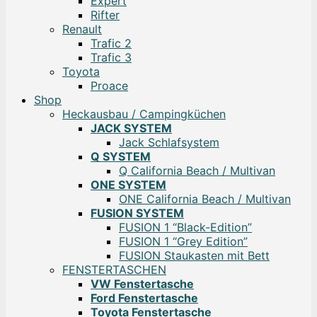
Expert
Rifter
Renault
Trafic 2
Trafic 3
Toyota
Proace
Shop
Heckausbau / Campingküchen
JACK SYSTEM
Jack Schlafsystem
Q SYSTEM
Q California Beach / Multivan
ONE SYSTEM
ONE California Beach / Multivan
FUSION SYSTEM
FUSION 1 “Black-Edition”
FUSION 1 “Grey Edition”
FUSION Staukasten mit Bett
FENSTERTASCHEN
VW Fenstertasche
Ford Fenstertasche
Toyota Fenstertasche