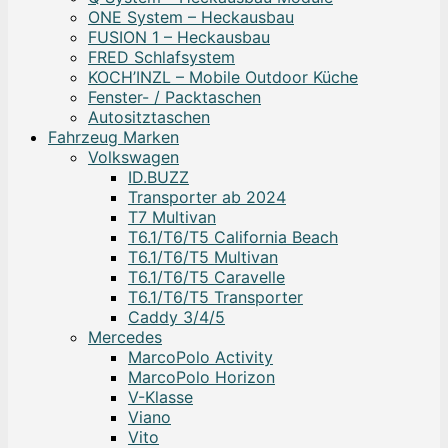
ONE System – Heckausbau
FUSION 1 – Heckausbau
FRED Schlafsystem
KOCH’INZL – Mobile Outdoor Küche
Fenster- / Packtaschen
Autositztaschen
Fahrzeug Marken
Volkswagen
ID.BUZZ
Transporter ab 2024
T7 Multivan
T6.1/T6/T5 California Beach
T6.1/T6/T5 Multivan
T6.1/T6/T5 Caravelle
T6.1/T6/T5 Transporter
Caddy 3/4/5
Mercedes
MarcoPolo Activity
MarcoPolo Horizon
V-Klasse
Viano
Vito