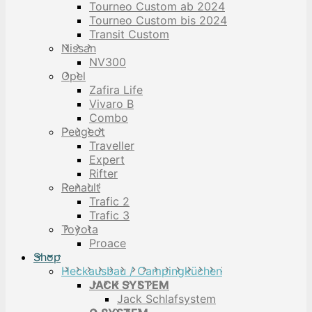
Tourneo Custom ab 2024
Tourneo Custom bis 2024
Transit Custom
Nissan
NV300
Opel
Zafira Life
Vivaro B
Combo
Peugeot
Traveller
Expert
Rifter
Renault
Trafic 2
Trafic 3
Toyota
Proace
Shop
Heckausbau / Campingküchen
JACK SYSTEM
Jack Schlafsystem