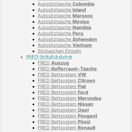
Autositztasche
Colombia
Autositztasche
Island
Autositztasche
Marocco
Autositztasche
Mexico
Autositztasche
Namibia
Autositztasche
Peru
Autositztasche
Schweden
Autositztasche
Vietnam
Sitztaschen Einzeln
FRED Schlafsysteme
FRED
Auszug
FRED
Kofferraum-Tasche
FRED Bettsystem
VW
FRED Bettsystem
Citroen
FRED Bettsystem
Fiat
FRED Bettsystem
Ford
FRED Bettsystem
Mercedes
FRED Bettsystem
Nissan
FRED Bettsystem
Opel
FRED Bettsystem
Peugeot
FRED Bettsystem
Pössl
FRED Bettsystem
Renault