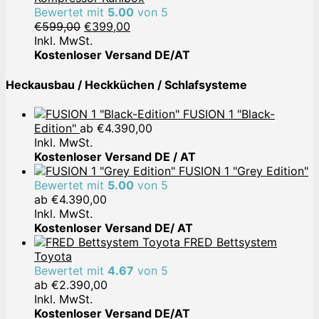
Bewertet mit
5.00
von 5
Ursprünglicher
Aktueller
€
599,00
€
399,00
Preis
Preis
Inkl. MwSt.
war:
ist:
Kostenloser Versand DE/AT
€599,00
€399,00.
Heckausbau / Heckküchen / Schlafsysteme
FUSION 1 "Black-
Edition"
ab
€
4.390,00
Inkl. MwSt.
Kostenloser Versand DE / AT
FUSION 1 "Grey Edition"
Bewertet mit
5.00
von 5
ab
€
4.390,00
Inkl. MwSt.
Kostenloser Versand DE/ AT
FRED Bettsystem
Toyota
Bewertet mit
4.67
von 5
ab
€
2.390,00
Inkl. MwSt.
Kostenloser Versand DE/AT