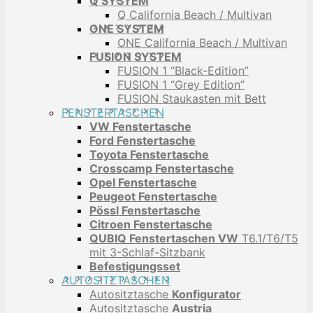
Q SYSTEM
Q California Beach / Multivan
ONE SYSTEM
ONE California Beach / Multivan
FUSION SYSTEM
FUSION 1 “Black-Edition”
FUSION 1 “Grey Edition”
FUSION Staukasten mit Bett
FENSTERTASCHEN
VW Fenstertasche
Ford Fenstertasche
Toyota Fenstertasche
Crosscamp Fenstertasche
Opel Fenstertasche
Peugeot Fenstertasche
Pössl Fenstertasche
Citroen Fenstertasche
QUBIQ Fenstertaschen VW
T6.1/T6/T5
mit 3-Schlaf-Sitzbank
Befestigungsset
AUTOSITZTASCHEN
Autositztasche
Konfigurator
Autositztasche
Austria