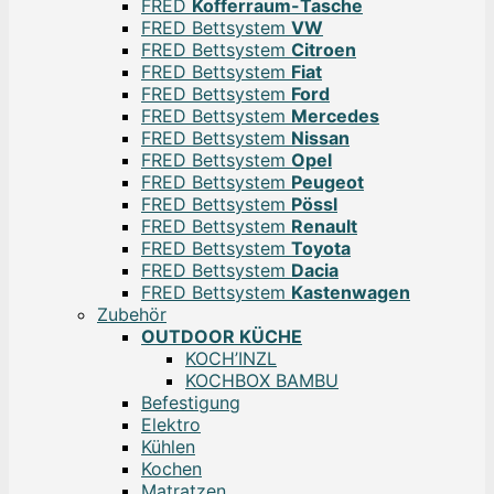
FRED
Kofferraum-Tasche
FRED Bettsystem
VW
FRED Bettsystem
Citroen
FRED Bettsystem
Fiat
FRED Bettsystem
Ford
FRED Bettsystem
Mercedes
FRED Bettsystem
Nissan
FRED Bettsystem
Opel
FRED Bettsystem
Peugeot
FRED Bettsystem
Pössl
FRED Bettsystem
Renault
FRED Bettsystem
Toyota
FRED Bettsystem
Dacia
FRED Bettsystem
Kastenwagen
Zubehör
OUTDOOR KÜCHE
KOCH’INZL
KOCHBOX BAMBU
Befestigung
Elektro
Kühlen
Kochen
Matratzen