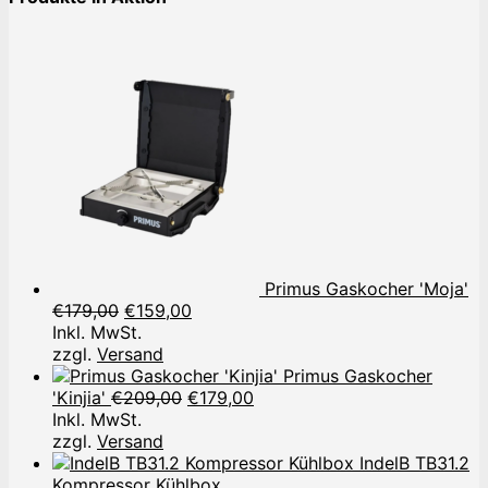
Primus Gaskocher 'Moja'
Ursprünglicher
Aktueller
€
179,00
€
159,00
Preis
Preis
Inkl. MwSt.
war:
ist:
zzgl.
Versand
€179,00
€159,00.
Primus Gaskocher
Ursprünglicher
Aktueller
'Kinjia'
€
209,00
€
179,00
Preis
Preis
Inkl. MwSt.
war:
ist:
zzgl.
Versand
€209,00
€179,00.
IndelB TB31.2
Kompressor Kühlbox