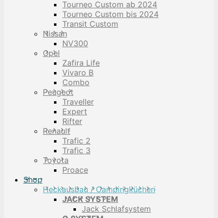
Tourneo Custom ab 2024
Tourneo Custom bis 2024
Transit Custom
Nissan
NV300
Opel
Zafira Life
Vivaro B
Combo
Peugeot
Traveller
Expert
Rifter
Renault
Trafic 2
Trafic 3
Toyota
Proace
Shop
Heckausbau / Campingküchen
JACK SYSTEM
Jack Schlafsystem