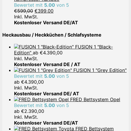
Bewertet mit
5.00
von 5
Ursprünglicher
Aktueller
€
599,00
€
399,00
Preis
Preis
Inkl. MwSt.
war:
ist:
Kostenloser Versand DE/AT
€599,00
€399,00.
Heckausbau / Heckküchen / Schlafsysteme
FUSION 1 "Black-
Edition"
ab
€
4.390,00
Inkl. MwSt.
Kostenloser Versand DE / AT
FUSION 1 "Grey Edition"
Bewertet mit
5.00
von 5
ab
€
4.390,00
Inkl. MwSt.
Kostenloser Versand DE/ AT
FRED Bettsystem Opel
Bewertet mit
5.00
von 5
ab
€
2.390,00
Inkl. MwSt.
Kostenloser Versand DE/AT
FRED Bettsystem