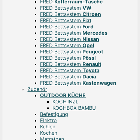
FRED
Kofferraum-Tasche
FRED Bettsystem
VW
FRED Bettsystem
Citroen
FRED Bettsystem
Fiat
FRED Bettsystem
Ford
FRED Bettsystem
Mercedes
FRED Bettsystem
Nissan
FRED Bettsystem
Opel
FRED Bettsystem
Peugeot
FRED Bettsystem
Pössl
FRED Bettsystem
Renault
FRED Bettsystem
Toyota
FRED Bettsystem
Dacia
FRED Bettsystem
Kastenwagen
Zubehör
OUTDOOR KÜCHE
KOCH’INZL
KOCHBOX BAMBU
Befestigung
Elektro
Kühlen
Kochen
Matratzen