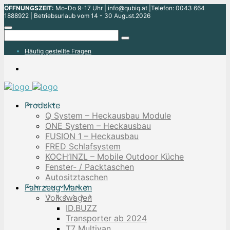
ÖFFNUNGSZEIT:
Mo-Do 9-17 Uhr | info@qubiq.at |Telefon: 0043 664
1888922 | Betriebsurlaub vom 14 - 30 August.2026
Häufig gestellte Fragen
Produkte
Q System – Heckausbau Module
ONE System – Heckausbau
FUSION 1 – Heckausbau
FRED Schlafsystem
KOCH’INZL – Mobile Outdoor Küche
Fenster- / Packtaschen
Autositztaschen
Fahrzeug Marken
Volkswagen
ID.BUZZ
Transporter ab 2024
T7 Multivan