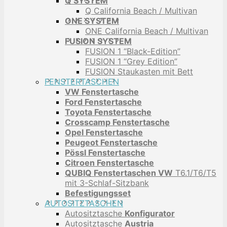
Q SYSTEM
Q California Beach / Multivan
ONE SYSTEM
ONE California Beach / Multivan
FUSION SYSTEM
FUSION 1 “Black-Edition”
FUSION 1 “Grey Edition”
FUSION Staukasten mit Bett
FENSTERTASCHEN
VW Fenstertasche
Ford Fenstertasche
Toyota Fenstertasche
Crosscamp Fenstertasche
Opel Fenstertasche
Peugeot Fenstertasche
Pössl Fenstertasche
Citroen Fenstertasche
QUBIQ Fenstertaschen VW
T6.1/T6/T5
mit 3-Schlaf-Sitzbank
Befestigungsset
AUTOSITZTASCHEN
Autositztasche
Konfigurator
Autositztasche
Austria