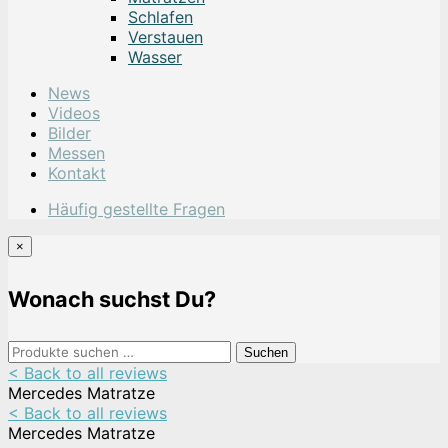
Schlafen
Verstauen
Wasser
News
Videos
Bilder
Messen
Kontakt
Häufig gestellte Fragen
×
Wonach suchst Du?
Suchen
Suchen
nach:
< Back to all reviews
Mercedes Matratze
< Back to all reviews
Mercedes Matratze