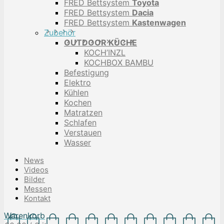
FRED Bettsystem
Toyota
FRED Bettsystem
Dacia
FRED Bettsystem
Kastenwagen
Zubehör
OUTDOOR KÜCHE
KOCH’INZL
KOCHBOX BAMBU
Befestigung
Elektro
Kühlen
Kochen
Matratzen
Schlafen
Verstauen
Wasser
News
Videos
Bilder
Messen
Kontakt
Warenkorb