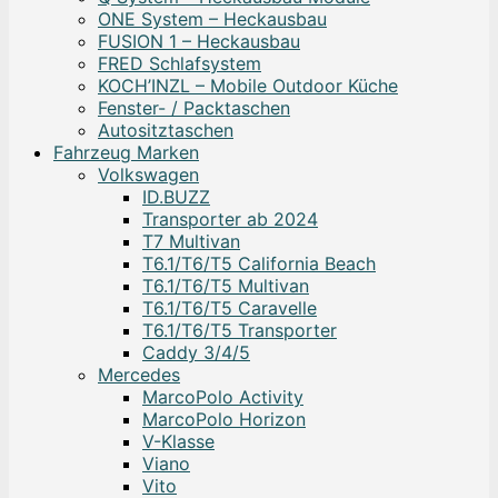
ONE System – Heckausbau
FUSION 1 – Heckausbau
FRED Schlafsystem
KOCH’INZL – Mobile Outdoor Küche
Fenster- / Packtaschen
Autositztaschen
Fahrzeug Marken
Volkswagen
ID.BUZZ
Transporter ab 2024
T7 Multivan
T6.1/T6/T5 California Beach
T6.1/T6/T5 Multivan
T6.1/T6/T5 Caravelle
T6.1/T6/T5 Transporter
Caddy 3/4/5
Mercedes
MarcoPolo Activity
MarcoPolo Horizon
V-Klasse
Viano
Vito