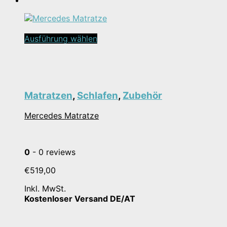
Dieses
Ausführung wählen
Produkt
weist
mehrere
Varianten
auf.
Matratzen
,
Schlafen
,
Zubehör
Die
Optionen
Mercedes Matratze
können
auf
der
Produktseite
0
- 0 reviews
gewählt
werden
€
519,00
Inkl. MwSt.
Kostenloser Versand DE/AT