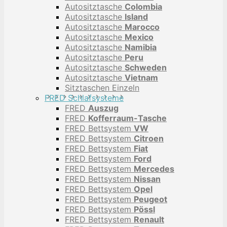
Autositztasche
Colombia
Autositztasche
Island
Autositztasche
Marocco
Autositztasche
Mexico
Autositztasche
Namibia
Autositztasche
Peru
Autositztasche
Schweden
Autositztasche
Vietnam
Sitztaschen Einzeln
FRED Schlafsysteme
FRED
Auszug
FRED
Kofferraum-Tasche
FRED Bettsystem
VW
FRED Bettsystem
Citroen
FRED Bettsystem
Fiat
FRED Bettsystem
Ford
FRED Bettsystem
Mercedes
FRED Bettsystem
Nissan
FRED Bettsystem
Opel
FRED Bettsystem
Peugeot
FRED Bettsystem
Pössl
FRED Bettsystem
Renault