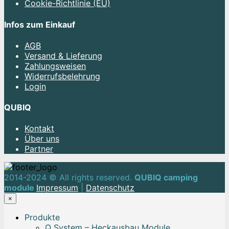
Cookie-Richtlinie (EU)
Infos zum Einkauf
AGB
Versand & Lieferung
Zahlungsweisen
Widerrufsbelehrung
Login
QUBIQ
Kontakt
Über uns
Partner
2014-2024 © All rights reserved.
QUBIQ camping
module
Impressum
|
Datenschutz
×
Produkte
Q System – Heckausbau Module