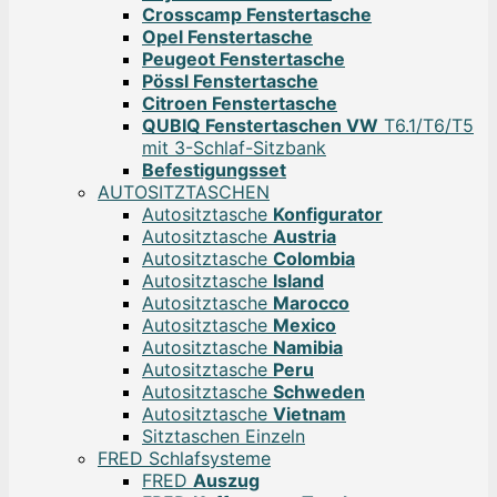
Crosscamp Fenstertasche
Opel Fenstertasche
Peugeot Fenstertasche
Pössl Fenstertasche
Citroen Fenstertasche
QUBIQ Fenstertaschen VW
T6.1/T6/T5
mit 3-Schlaf-Sitzbank
Befestigungsset
AUTOSITZTASCHEN
Autositztasche
Konfigurator
Autositztasche
Austria
Autositztasche
Colombia
Autositztasche
Island
Autositztasche
Marocco
Autositztasche
Mexico
Autositztasche
Namibia
Autositztasche
Peru
Autositztasche
Schweden
Autositztasche
Vietnam
Sitztaschen Einzeln
FRED Schlafsysteme
FRED
Auszug