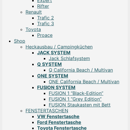
Expert
Rifter
Renault
Trafic 2
Trafic 3
Toyota
Proace
Shop
Heckausbau / Campingküchen
JACK SYSTEM
Jack Schlafsystem
Q SYSTEM
Q California Beach / Multivan
ONE SYSTEM
ONE California Beach / Multivan
FUSION SYSTEM
FUSION 1 “Black-Edition”
FUSION 1 “Grey Edition”
FUSION Staukasten mit Bett
FENSTERTASCHEN
VW Fenstertasche
Ford Fenstertasche
Toyota Fenstertasche