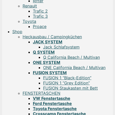
Rifter
Renault
Trafic 2
Trafic 3
Toyota
Proace
Shop
Heckausbau / Campingküchen
JACK SYSTEM
Jack Schlafsystem
Q SYSTEM
Q California Beach / Multivan
ONE SYSTEM
ONE California Beach / Multivan
FUSION SYSTEM
FUSION 1 “Black-Edition”
FUSION 1 “Grey Edition”
FUSION Staukasten mit Bett
FENSTERTASCHEN
VW Fenstertasche
Ford Fenstertasche
Toyota Fenstertasche
Crosscamp Fenstertasche