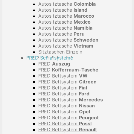
Autositztasche
Colombia
Autositztasche
Island
Autositztasche
Marocco
Autositztasche
Mexico
Autositztasche
Namibia
Autositztasche
Peru
Autositztasche
Schweden
Autositztasche
Vietnam
Sitztaschen Einzeln
FRED Schlafsysteme
FRED
Auszug
FRED
Kofferraum-Tasche
FRED Bettsystem
VW
FRED Bettsystem
Citroen
FRED Bettsystem
Fiat
FRED Bettsystem
Ford
FRED Bettsystem
Mercedes
FRED Bettsystem
Nissan
FRED Bettsystem
Opel
FRED Bettsystem
Peugeot
FRED Bettsystem
Pössl
FRED Bettsystem
Renault