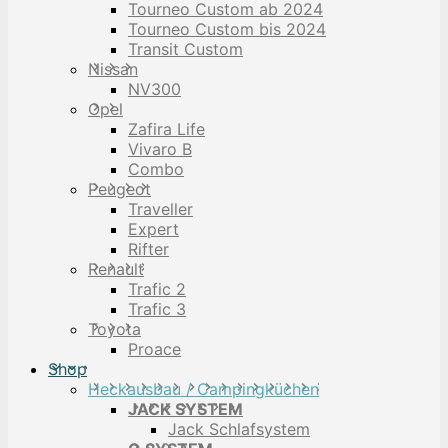
Tourneo Custom ab 2024
Tourneo Custom bis 2024
Transit Custom
Nissan
NV300
Opel
Zafira Life
Vivaro B
Combo
Peugeot
Traveller
Expert
Rifter
Renault
Trafic 2
Trafic 3
Toyota
Proace
Shop
Heckausbau / Campingküchen
JACK SYSTEM
Jack Schlafsystem