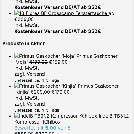
Inkl. MwSt.
Kostenloser Versand DE/AT ab 350€
Crosscamp Fenstertasche
ab
€
229,00
Inkl. MwSt.
Kostenloser Versand DE/AT ab 350€
Produkte in Aktion
Primus Gaskocher
Ursprünglicher
Aktueller
'Moja'
€
179,00
€
159,00
Preis
Preis
Inkl. MwSt.
war:
ist:
zzgl.
Versand
€179,00
€159,00.
Lieferzeit: ca. 4-5 Tage
Primus Gaskocher
Ursprünglicher
Aktueller
'Kinjia'
€
209,00
€
179,00
Preis
Preis
Inkl. MwSt.
war:
ist:
zzgl.
Versand
€209,00
€179,00.
Lieferzeit: ca. 4-5 Tage
IndelB TB31.2
Kompressor Kühlbox
Bewertet mit
5.00
von 5
Ursprünglicher
Aktueller
€
599,00
€
399,00