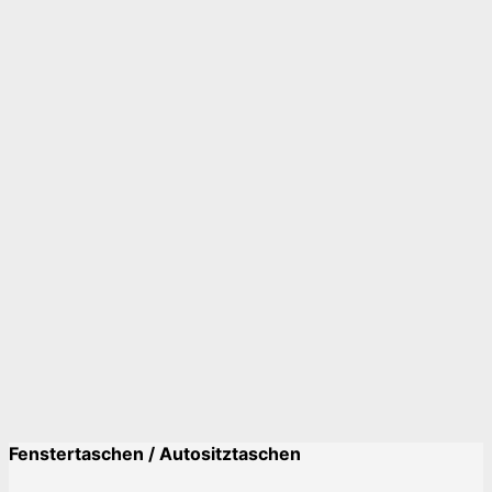
1/4 Tasche
,
Autositztasche
Dublin
0
- 0 reviews
€
39,00
Inkl. MwSt.
zzgl.
Versand
Lieferzeit: ca. 4-5 Tage
Fenstertaschen / Autositztaschen