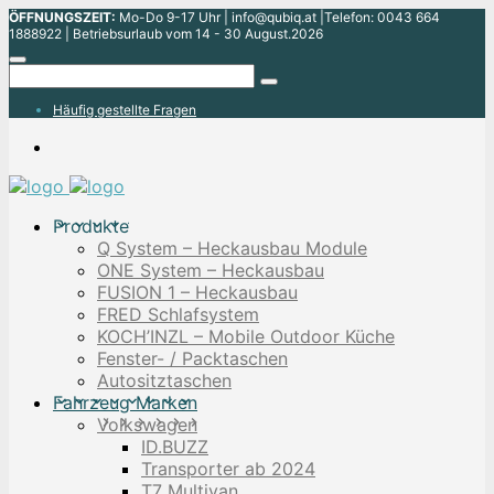
ÖFFNUNGSZEIT:
Mo-Do 9-17 Uhr | info@qubiq.at |Telefon: 0043 664
1888922 | Betriebsurlaub vom 14 - 30 August.2026
Häufig gestellte Fragen
Produkte
Q System – Heckausbau Module
ONE System – Heckausbau
FUSION 1 – Heckausbau
FRED Schlafsystem
KOCH’INZL – Mobile Outdoor Küche
Fenster- / Packtaschen
Autositztaschen
Fahrzeug Marken
Volkswagen
ID.BUZZ
Transporter ab 2024
T7 Multivan