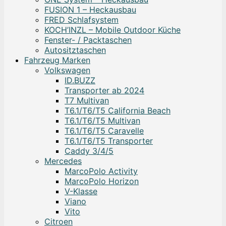
FUSION 1 – Heckausbau
FRED Schlafsystem
KOCH’INZL – Mobile Outdoor Küche
Fenster- / Packtaschen
Autositztaschen
Fahrzeug Marken
Volkswagen
ID.BUZZ
Transporter ab 2024
T7 Multivan
T6.1/T6/T5 California Beach
T6.1/T6/T5 Multivan
T6.1/T6/T5 Caravelle
T6.1/T6/T5 Transporter
Caddy 3/4/5
Mercedes
MarcoPolo Activity
MarcoPolo Horizon
V-Klasse
Viano
Vito
Citroen