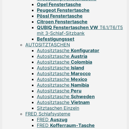
Opel Fenstertasche
Peugeot Fenstertasche
Pössl Fenstertasche
Citroen Fenstertasche
QUBIQ Fenstertaschen VW
T6.1/T6/T5
mit 3-Schlaf-Sitzbank
Befestigungsset
AUTOSITZTASCHEN
Autositztasche
Konfigurator
Autositztasche
Austria
Autositztasche
Colombia
Autositztasche
Island
Autositztasche
Marocco
Autositztasche
Mexico
Autositztasche
Namibia
Autositztasche
Peru
Autositztasche
Schweden
Autositztasche
Vietnam
Sitztaschen Einzeln
FRED Schlafsysteme
FRED
Auszug
FRED
Kofferraum-Tasche