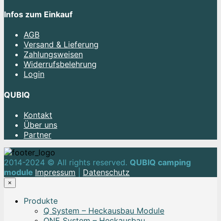
Infos zum Einkauf
AGB
Versand & Lieferung
Zahlungsweisen
Widerrufsbelehrung
Login
QUBIQ
Kontakt
Über uns
Partner
2014-2024 © All rights reserved.
QUBIQ camping
module
Impressum
|
Datenschutz
×
Produkte
Q System – Heckausbau Module
ONE System – Heckausbau