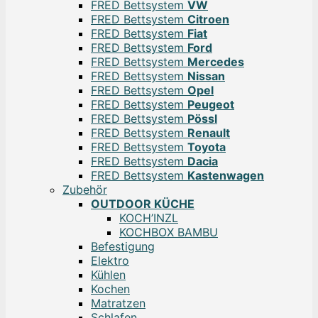
FRED Bettsystem
VW
FRED Bettsystem
Citroen
FRED Bettsystem
Fiat
FRED Bettsystem
Ford
FRED Bettsystem
Mercedes
FRED Bettsystem
Nissan
FRED Bettsystem
Opel
FRED Bettsystem
Peugeot
FRED Bettsystem
Pössl
FRED Bettsystem
Renault
FRED Bettsystem
Toyota
FRED Bettsystem
Dacia
FRED Bettsystem
Kastenwagen
Zubehör
OUTDOOR KÜCHE
KOCH’INZL
KOCHBOX BAMBU
Befestigung
Elektro
Kühlen
Kochen
Matratzen
Schlafen