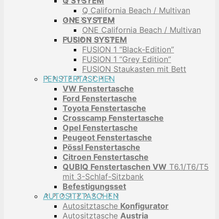
Q SYSTEM
Q California Beach / Multivan
ONE SYSTEM
ONE California Beach / Multivan
FUSION SYSTEM
FUSION 1 “Black-Edition”
FUSION 1 “Grey Edition”
FUSION Staukasten mit Bett
FENSTERTASCHEN
VW Fenstertasche
Ford Fenstertasche
Toyota Fenstertasche
Crosscamp Fenstertasche
Opel Fenstertasche
Peugeot Fenstertasche
Pössl Fenstertasche
Citroen Fenstertasche
QUBIQ Fenstertaschen VW
T6.1/T6/T5
mit 3-Schlaf-Sitzbank
Befestigungsset
AUTOSITZTASCHEN
Autositztasche
Konfigurator
Autositztasche
Austria