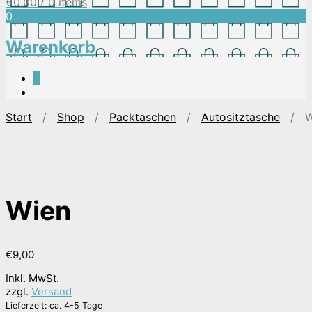
€
0,00
/ 0 items
0
Warenkorb
0
Start
/
Shop
/
Packtaschen
/
Autositztasche
/ W
Wien
€
9,00
Inkl. MwSt.
zzgl.
Versand
Lieferzeit: ca. 4-5 Tage