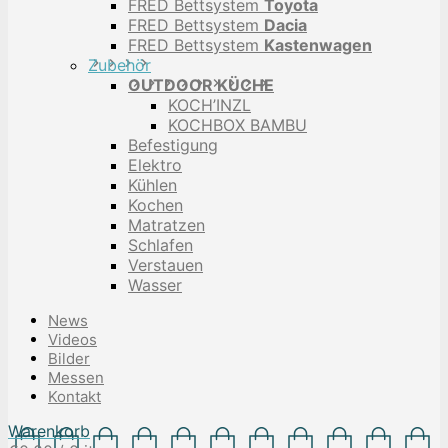
FRED Bettsystem
Toyota
FRED Bettsystem
Dacia
FRED Bettsystem
Kastenwagen
Zubehör
OUTDOOR KÜCHE
KOCH’INZL
KOCHBOX BAMBU
Befestigung
Elektro
Kühlen
Kochen
Matratzen
Schlafen
Verstauen
Wasser
News
Videos
Bilder
Messen
Kontakt
Warenkorb