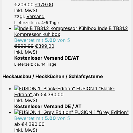
Ursprünglicher
Aktueller
€
209,00
€
179,00
Preis
Preis
Inkl. MwSt.
war:
ist:
zzgl.
Versand
€209,00
€179,00.
Lieferzeit: ca. 4-5 Tage
IndelB TB31.2
Kompressor Kühlbox
Bewertet mit
5.00
von 5
Ursprünglicher
Aktueller
€
599,00
€
399,00
Preis
Preis
Inkl. MwSt.
war:
ist:
Kostenloser Versand DE/AT
€599,00
€399,00.
Lieferzeit: ca. 14 Tage
Heckausbau / Heckküchen / Schlafsysteme
FUSION 1 "Black-
Edition"
ab
€
4.390,00
Inkl. MwSt.
Kostenloser Versand DE / AT
FUSION 1 "Grey Edition"
Bewertet mit
5.00
von 5
ab
€
4.390,00
Inkl. MwSt.