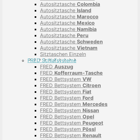
Autositztasche
Colombia
Autositztasche
Island
Autositztasche
Marocco
Autositztasche
Mexico
Autositztasche
Namibia
Autositztasche
Peru
Autositztasche
Schweden
Autositztasche
Vietnam
Sitztaschen Einzeln
FRED Schlafsysteme
FRED
Auszug
FRED
Kofferraum-Tasche
FRED Bettsystem
VW
FRED Bettsystem
Citroen
FRED Bettsystem
Fiat
FRED Bettsystem
Ford
FRED Bettsystem
Mercedes
FRED Bettsystem
Nissan
FRED Bettsystem
Opel
FRED Bettsystem
Peugeot
FRED Bettsystem
Pössl
FRED Bettsystem
Renault