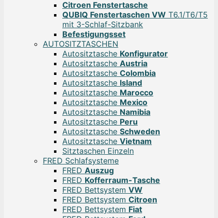
Citroen Fenstertasche
QUBIQ Fenstertaschen VW
T6.1/T6/T5
mit 3-Schlaf-Sitzbank
Befestigungsset
AUTOSITZTASCHEN
Autositztasche
Konfigurator
Autositztasche
Austria
Autositztasche
Colombia
Autositztasche
Island
Autositztasche
Marocco
Autositztasche
Mexico
Autositztasche
Namibia
Autositztasche
Peru
Autositztasche
Schweden
Autositztasche
Vietnam
Sitztaschen Einzeln
FRED Schlafsysteme
FRED
Auszug
FRED
Kofferraum-Tasche
FRED Bettsystem
VW
FRED Bettsystem
Citroen
FRED Bettsystem
Fiat