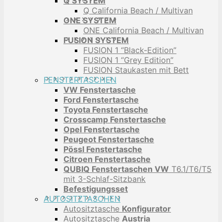
Q SYSTEM
Q California Beach / Multivan
ONE SYSTEM
ONE California Beach / Multivan
FUSION SYSTEM
FUSION 1 “Black-Edition”
FUSION 1 “Grey Edition”
FUSION Staukasten mit Bett
FENSTERTASCHEN
VW Fenstertasche
Ford Fenstertasche
Toyota Fenstertasche
Crosscamp Fenstertasche
Opel Fenstertasche
Peugeot Fenstertasche
Pössl Fenstertasche
Citroen Fenstertasche
QUBIQ Fenstertaschen VW
T6.1/T6/T5
mit 3-Schlaf-Sitzbank
Befestigungsset
AUTOSITZTASCHEN
Autositztasche
Konfigurator
Autositztasche
Austria