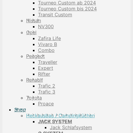
Tourneo Custom ab 2024
Tourneo Custom bis 2024
Transit Custom
Nissan
NV300
Opel
Zafira Life
Vivaro B
Combo
Peugeot
Traveller
Expert
Rifter
Renault
Trafic 2
Trafic 3
Toyota
Proace
Shop
Heckausbau / Campingküchen
JACK SYSTEM
Jack Schlafsystem