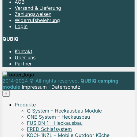
AGB
Versand & Lieferung
Zahlungsweisen
Widerrufsbelehrung
Login
QUBIQ
Kontakt
Über uns
Partner
2014-2024 © All rights reserved.
QUBIQ camping
module
Impressum
|
Datenschutz
×
Produkte
Q System – Heckausbau Module
ONE System – Heckausbau
FUSION 1 – Heckausbau
FRED Schlafsystem
KOCH’INZL – Mobile Outdoor Küche