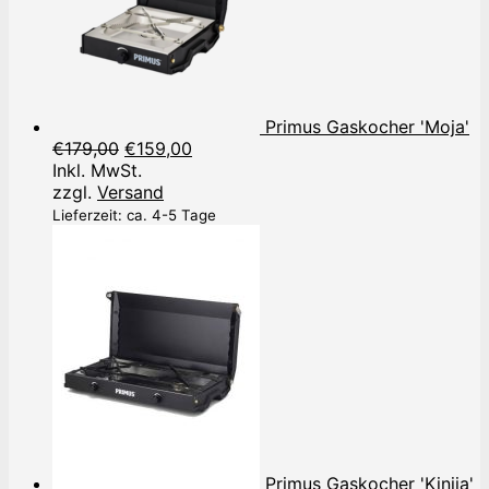
Primus Gaskocher 'Moja'
Ursprünglicher
Aktueller
€
179,00
€
159,00
Preis
Preis
Inkl. MwSt.
war:
ist:
zzgl.
Versand
€179,00
€159,00.
Lieferzeit: ca. 4-5 Tage
Primus Gaskocher 'Kinjia'