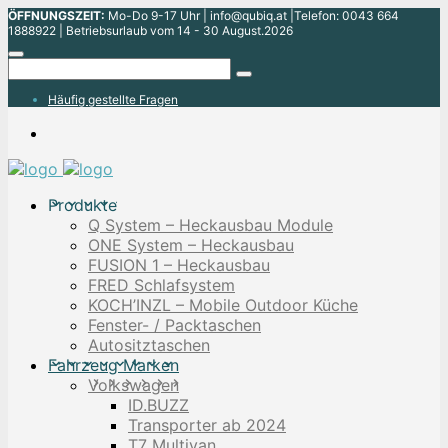
ÖFFNUNGSZEIT:
Mo-Do 9-17 Uhr | info@qubiq.at |Telefon: 0043 664
1888922 | Betriebsurlaub vom 14 - 30 August.2026
Häufig gestellte Fragen
Produkte
Q System – Heckausbau Module
ONE System – Heckausbau
FUSION 1 – Heckausbau
FRED Schlafsystem
KOCH’INZL – Mobile Outdoor Küche
Fenster- / Packtaschen
Autositztaschen
Fahrzeug Marken
Volkswagen
ID.BUZZ
Transporter ab 2024
T7 Multivan