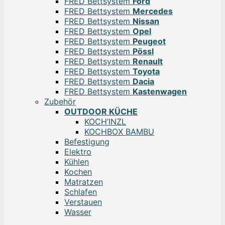
FRED Bettsystem
Ford
FRED Bettsystem
Mercedes
FRED Bettsystem
Nissan
FRED Bettsystem
Opel
FRED Bettsystem
Peugeot
FRED Bettsystem
Pössl
FRED Bettsystem
Renault
FRED Bettsystem
Toyota
FRED Bettsystem
Dacia
FRED Bettsystem
Kastenwagen
Zubehör
OUTDOOR KÜCHE
KOCH’INZL
KOCHBOX BAMBU
Befestigung
Elektro
Kühlen
Kochen
Matratzen
Schlafen
Verstauen
Wasser