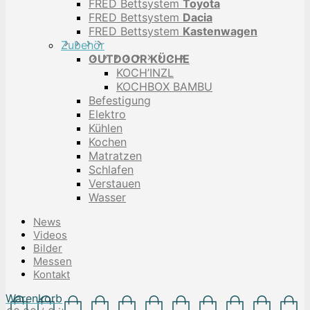
FRED Bettsystem
Toyota
FRED Bettsystem
Dacia
FRED Bettsystem
Kastenwagen
Zubehör
OUTDOOR KÜCHE
KOCH’INZL
KOCHBOX BAMBU
Befestigung
Elektro
Kühlen
Kochen
Matratzen
Schlafen
Verstauen
Wasser
News
Videos
Bilder
Messen
Kontakt
Warenkorb