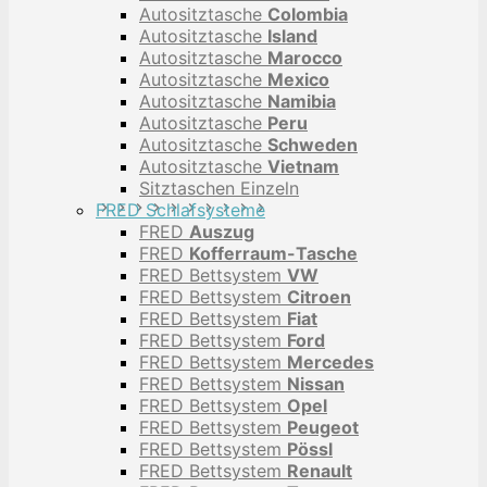
Autositztasche
Colombia
Autositztasche
Island
Autositztasche
Marocco
Autositztasche
Mexico
Autositztasche
Namibia
Autositztasche
Peru
Autositztasche
Schweden
Autositztasche
Vietnam
Sitztaschen Einzeln
FRED Schlafsysteme
FRED
Auszug
FRED
Kofferraum-Tasche
FRED Bettsystem
VW
FRED Bettsystem
Citroen
FRED Bettsystem
Fiat
FRED Bettsystem
Ford
FRED Bettsystem
Mercedes
FRED Bettsystem
Nissan
FRED Bettsystem
Opel
FRED Bettsystem
Peugeot
FRED Bettsystem
Pössl
FRED Bettsystem
Renault