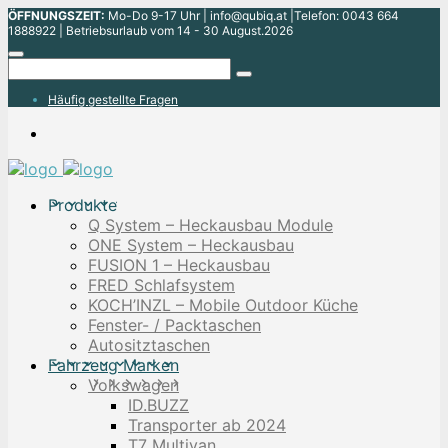
ÖFFNUNGSZEIT:
Mo-Do 9-17 Uhr | info@qubiq.at |Telefon: 0043 664
1888922 | Betriebsurlaub vom 14 - 30 August.2026
Häufig gestellte Fragen
Produkte
Q System – Heckausbau Module
ONE System – Heckausbau
FUSION 1 – Heckausbau
FRED Schlafsystem
KOCH’INZL – Mobile Outdoor Küche
Fenster- / Packtaschen
Autositztaschen
Fahrzeug Marken
Volkswagen
ID.BUZZ
Transporter ab 2024
T7 Multivan