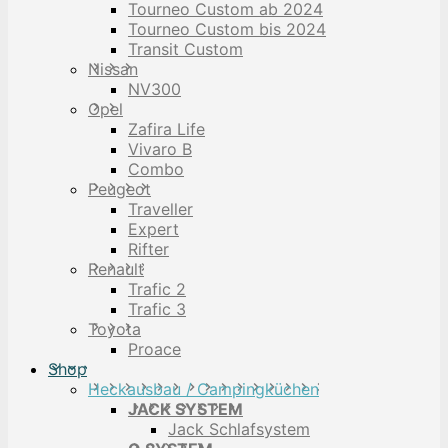
Tourneo Custom ab 2024
Tourneo Custom bis 2024
Transit Custom
Nissan
NV300
Opel
Zafira Life
Vivaro B
Combo
Peugeot
Traveller
Expert
Rifter
Renault
Trafic 2
Trafic 3
Toyota
Proace
Shop
Heckausbau / Campingküchen
JACK SYSTEM
Jack Schlafsystem