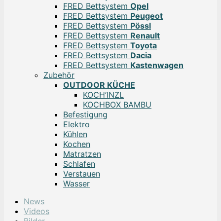
FRED Bettsystem
Opel
FRED Bettsystem
Peugeot
FRED Bettsystem
Pössl
FRED Bettsystem
Renault
FRED Bettsystem
Toyota
FRED Bettsystem
Dacia
FRED Bettsystem
Kastenwagen
Zubehör
OUTDOOR KÜCHE
KOCH’INZL
KOCHBOX BAMBU
Befestigung
Elektro
Kühlen
Kochen
Matratzen
Schlafen
Verstauen
Wasser
News
Videos