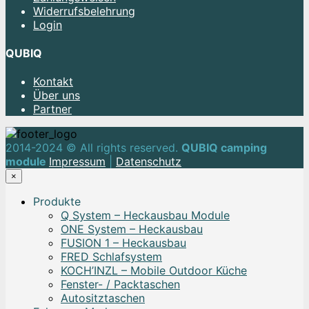
Widerrufsbelehrung
Login
QUBIQ
Kontakt
Über uns
Partner
2014-2024 © All rights reserved.
QUBIQ camping
module
Impressum
|
Datenschutz
×
Produkte
Q System – Heckausbau Module
ONE System – Heckausbau
FUSION 1 – Heckausbau
FRED Schlafsystem
KOCH’INZL – Mobile Outdoor Küche
Fenster- / Packtaschen
Autositztaschen