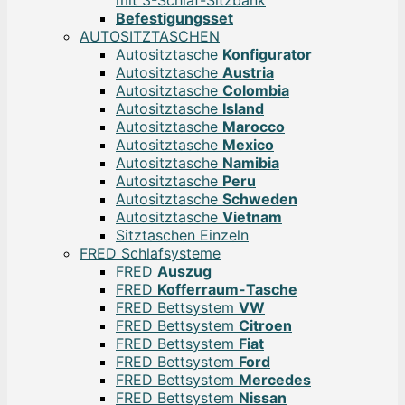
mit 3-Schlaf-Sitzbank
Befestigungsset
AUTOSITZTASCHEN
Autositztasche
Konfigurator
Autositztasche
Austria
Autositztasche
Colombia
Autositztasche
Island
Autositztasche
Marocco
Autositztasche
Mexico
Autositztasche
Namibia
Autositztasche
Peru
Autositztasche
Schweden
Autositztasche
Vietnam
Sitztaschen Einzeln
FRED Schlafsysteme
FRED
Auszug
FRED
Kofferraum-Tasche
FRED Bettsystem
VW
FRED Bettsystem
Citroen
FRED Bettsystem
Fiat
FRED Bettsystem
Ford
FRED Bettsystem
Mercedes
FRED Bettsystem
Nissan