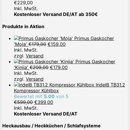
€
229,00
Inkl. MwSt.
Kostenloser Versand DE/AT ab 350€
Produkte in Aktion
Primus Gaskocher
Ursprünglicher
Aktueller
'Moja'
€
179,00
€
159,00
Preis
Preis
Inkl. MwSt.
war:
ist:
zzgl.
Versand
€179,00
€159,00.
Primus Gaskocher
Ursprünglicher
Aktueller
'Kinjia'
€
209,00
€
179,00
Preis
Preis
Inkl. MwSt.
war:
ist:
zzgl.
Versand
€209,00
€179,00.
IndelB TB31.2
Kompressor Kühlbox
Bewertet mit
5.00
von 5
Ursprünglicher
Aktueller
€
599,00
€
399,00
Preis
Preis
Inkl. MwSt.
war:
ist:
Kostenloser Versand DE/AT
€599,00
€399,00.
Heckausbau / Heckküchen / Schlafsysteme