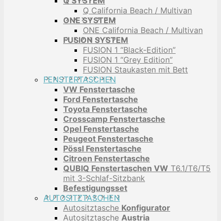
Q SYSTEM
Q California Beach / Multivan
ONE SYSTEM
ONE California Beach / Multivan
FUSION SYSTEM
FUSION 1 “Black-Edition”
FUSION 1 “Grey Edition”
FUSION Staukasten mit Bett
FENSTERTASCHEN
VW Fenstertasche
Ford Fenstertasche
Toyota Fenstertasche
Crosscamp Fenstertasche
Opel Fenstertasche
Peugeot Fenstertasche
Pössl Fenstertasche
Citroen Fenstertasche
QUBIQ Fenstertaschen VW
T6.1/T6/T5
mit 3-Schlaf-Sitzbank
Befestigungsset
AUTOSITZTASCHEN
Autositztasche
Konfigurator
Autositztasche
Austria