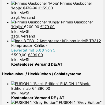
Primus Gaskocher
Ursprünglicher
Aktueller
'Moja'
€
179,00
€
159,00
Preis
Preis
Inkl. MwSt.
war:
ist:
zzgl.
Versand
€179,00
€159,00.
Primus Gaskocher
Ursprünglicher
Aktueller
'Kinjia'
€
209,00
€
179,00
Preis
Preis
Inkl. MwSt.
war:
ist:
zzgl.
Versand
€209,00
€179,00.
IndelB TB31.2
Kompressor Kühlbox
Bewertet mit
5.00
von 5
Ursprünglicher
Aktueller
€
599,00
€
399,00
Preis
Preis
Inkl. MwSt.
war:
ist:
Kostenloser Versand DE/AT
€599,00
€399,00.
Heckausbau / Heckküchen / Schlafsysteme
FUSION 1 "Black-
Edition"
ab
€
4.390,00
Inkl. MwSt.
Kostenloser Versand DE / AT
FUSION 1 "Grey Edition"