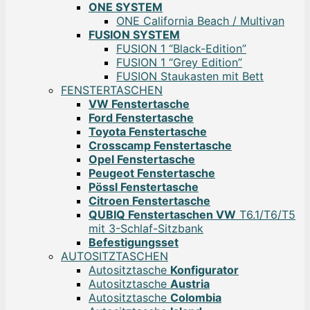
ONE SYSTEM
ONE California Beach / Multivan
FUSION SYSTEM
FUSION 1 “Black-Edition”
FUSION 1 “Grey Edition”
FUSION Staukasten mit Bett
FENSTERTASCHEN
VW Fenstertasche
Ford Fenstertasche
Toyota Fenstertasche
Crosscamp Fenstertasche
Opel Fenstertasche
Peugeot Fenstertasche
Pössl Fenstertasche
Citroen Fenstertasche
QUBIQ Fenstertaschen VW
T6.1/T6/T5
mit 3-Schlaf-Sitzbank
Befestigungsset
AUTOSITZTASCHEN
Autositztasche
Konfigurator
Autositztasche
Austria
Autositztasche
Colombia