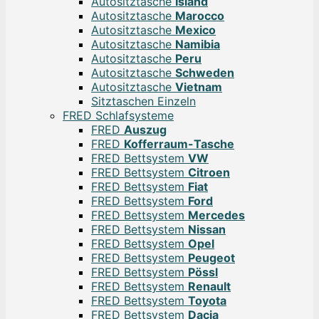
Autositztasche
Island
Autositztasche
Marocco
Autositztasche
Mexico
Autositztasche
Namibia
Autositztasche
Peru
Autositztasche
Schweden
Autositztasche
Vietnam
Sitztaschen Einzeln
FRED Schlafsysteme
FRED
Auszug
FRED
Kofferraum-Tasche
FRED Bettsystem
VW
FRED Bettsystem
Citroen
FRED Bettsystem
Fiat
FRED Bettsystem
Ford
FRED Bettsystem
Mercedes
FRED Bettsystem
Nissan
FRED Bettsystem
Opel
FRED Bettsystem
Peugeot
FRED Bettsystem
Pössl
FRED Bettsystem
Renault
FRED Bettsystem
Toyota
FRED Bettsystem
Dacia