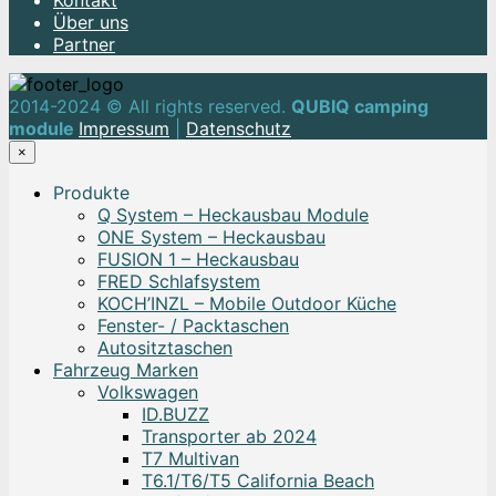
Kontakt
Über uns
Partner
2014-2024 © All rights reserved.
QUBIQ camping
module
Impressum
|
Datenschutz
×
Produkte
Q System – Heckausbau Module
ONE System – Heckausbau
FUSION 1 – Heckausbau
FRED Schlafsystem
KOCH’INZL – Mobile Outdoor Küche
Fenster- / Packtaschen
Autositztaschen
Fahrzeug Marken
Volkswagen
ID.BUZZ
Transporter ab 2024
T7 Multivan
T6.1/T6/T5 California Beach