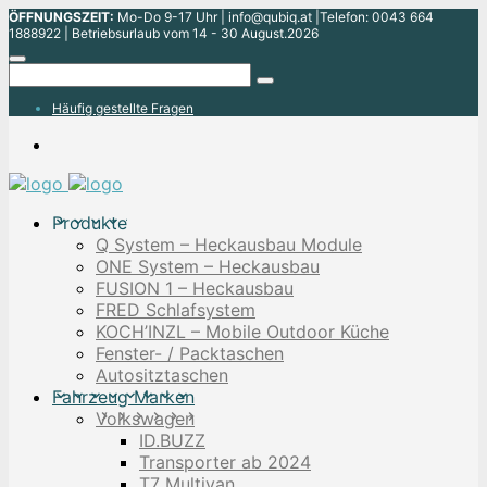
ÖFFNUNGSZEIT:
Mo-Do 9-17 Uhr | info@qubiq.at |Telefon: 0043 664
1888922 | Betriebsurlaub vom 14 - 30 August.2026
Häufig gestellte Fragen
Produkte
Q System – Heckausbau Module
ONE System – Heckausbau
FUSION 1 – Heckausbau
FRED Schlafsystem
KOCH’INZL – Mobile Outdoor Küche
Fenster- / Packtaschen
Autositztaschen
Fahrzeug Marken
Volkswagen
ID.BUZZ
Transporter ab 2024
T7 Multivan