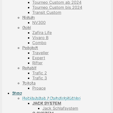
Tourneo Custom ab 2024
Tourneo Custom bis 2024
Transit Custom
Nissan
NV300
Opel
Zafira Life
Vivaro B
Combo
Peugeot
Traveller
Expert
Rifter
Renault
Trafic 2
Trafic 3
Toyota
Proace
Shop
Heckausbau / Campingküchen
JACK SYSTEM
Jack Schlafsystem