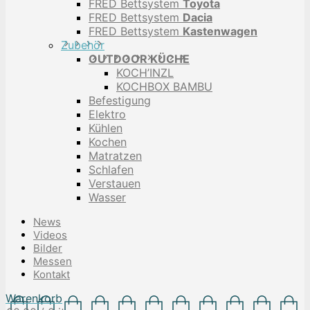
FRED Bettsystem
Toyota
FRED Bettsystem
Dacia
FRED Bettsystem
Kastenwagen
Zubehör
OUTDOOR KÜCHE
KOCH’INZL
KOCHBOX BAMBU
Befestigung
Elektro
Kühlen
Kochen
Matratzen
Schlafen
Verstauen
Wasser
News
Videos
Bilder
Messen
Kontakt
Warenkorb