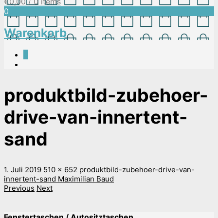
€
0,00
/ 0 items
0
Warenkorb
0
produktbild-zubehoer-
drive-van-innertent-
sand
1. Juli 2019
510 x 652
produktbild-zubehoer-drive-van-
innertent-sand
Maximilian Baud
Previous
Next
Fenstertaschen / Autositztaschen