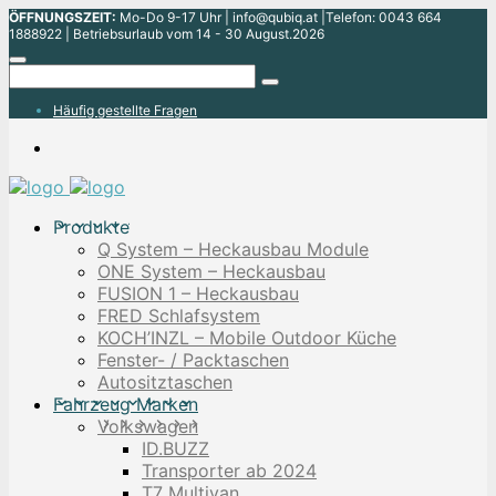
ÖFFNUNGSZEIT:
Mo-Do 9-17 Uhr | info@qubiq.at |Telefon: 0043 664
1888922 | Betriebsurlaub vom 14 - 30 August.2026
Häufig gestellte Fragen
Produkte
Q System – Heckausbau Module
ONE System – Heckausbau
FUSION 1 – Heckausbau
FRED Schlafsystem
KOCH’INZL – Mobile Outdoor Küche
Fenster- / Packtaschen
Autositztaschen
Fahrzeug Marken
Volkswagen
ID.BUZZ
Transporter ab 2024
T7 Multivan