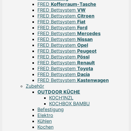
FRED
Kofferraum-Tasche
FRED Bettsystem
VW
FRED Bettsystem
Citroen
FRED Bettsystem
Fiat
FRED Bettsystem
Ford
FRED Bettsystem
Mercedes
FRED Bettsystem
Nissan
FRED Bettsystem
Opel
FRED Bettsystem
Peugeot
FRED Bettsystem
Pössl
FRED Bettsystem
Renault
FRED Bettsystem
Toyota
FRED Bettsystem
Dacia
FRED Bettsystem
Kastenwagen
Zubehör
OUTDOOR KÜCHE
KOCH’INZL
KOCHBOX BAMBU
Befestigung
Elektro
Kühlen
Kochen