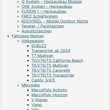
Q System – Heckausbau Module
ONE System – Heckausbau
FUSION 1 – Heckausbau
FRED Schlafsystem
KOCH’INZL – Mobile Outdoor Küche
Fenster- / Packtaschen
Autositztaschen
Fahrzeug Marken
Volkswagen
ID.BUZZ
Transporter ab 2024
T7 Multivan
T6.1/T6/T5 California Beach
T6.1/T6/T5 Multivan
T6.1/T6/T5 Caravelle
T6.1/T6/T5 Transporter
Caddy 3/4/5
Mercedes
MarcoPolo Activity
MarcoPolo Horizon
V-Klasse
Viano
Vito