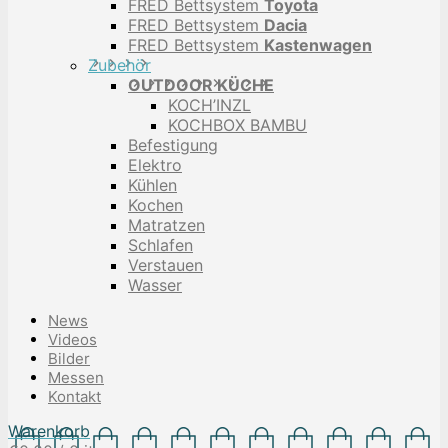
FRED Bettsystem
Toyota
FRED Bettsystem
Dacia
FRED Bettsystem
Kastenwagen
Zubehör
OUTDOOR KÜCHE
KOCH’INZL
KOCHBOX BAMBU
Befestigung
Elektro
Kühlen
Kochen
Matratzen
Schlafen
Verstauen
Wasser
News
Videos
Bilder
Messen
Kontakt
Warenkorb