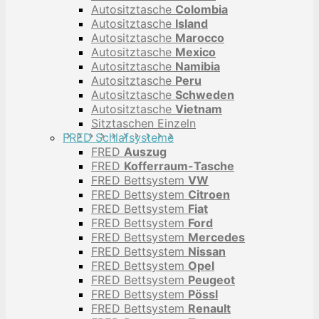
Autositztasche
Colombia
Autositztasche
Island
Autositztasche
Marocco
Autositztasche
Mexico
Autositztasche
Namibia
Autositztasche
Peru
Autositztasche
Schweden
Autositztasche
Vietnam
Sitztaschen Einzeln
FRED Schlafsysteme
FRED
Auszug
FRED
Kofferraum-Tasche
FRED Bettsystem
VW
FRED Bettsystem
Citroen
FRED Bettsystem
Fiat
FRED Bettsystem
Ford
FRED Bettsystem
Mercedes
FRED Bettsystem
Nissan
FRED Bettsystem
Opel
FRED Bettsystem
Peugeot
FRED Bettsystem
Pössl
FRED Bettsystem
Renault