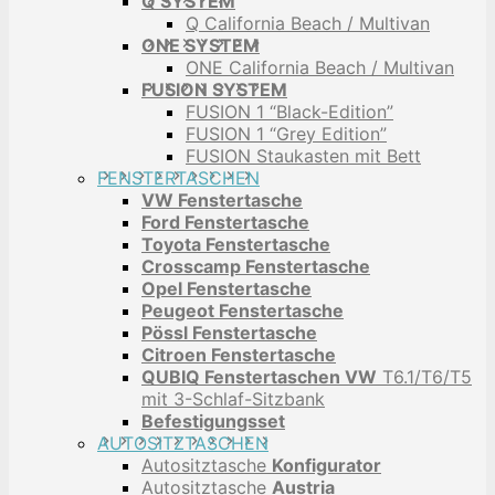
Q SYSTEM
Q California Beach / Multivan
ONE SYSTEM
ONE California Beach / Multivan
FUSION SYSTEM
FUSION 1 “Black-Edition”
FUSION 1 “Grey Edition”
FUSION Staukasten mit Bett
FENSTERTASCHEN
VW Fenstertasche
Ford Fenstertasche
Toyota Fenstertasche
Crosscamp Fenstertasche
Opel Fenstertasche
Peugeot Fenstertasche
Pössl Fenstertasche
Citroen Fenstertasche
QUBIQ Fenstertaschen VW
T6.1/T6/T5
mit 3-Schlaf-Sitzbank
Befestigungsset
AUTOSITZTASCHEN
Autositztasche
Konfigurator
Autositztasche
Austria