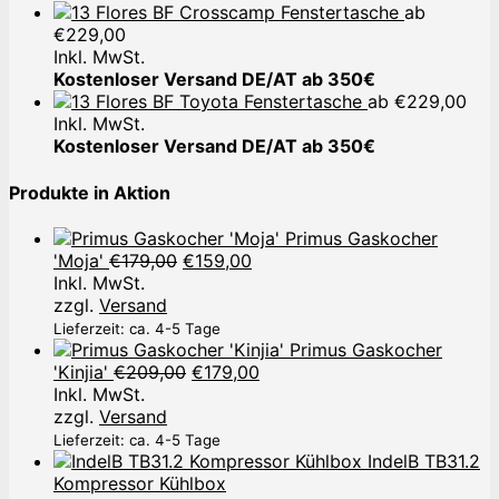
Crosscamp Fenstertasche
ab
€
229,00
Inkl. MwSt.
Kostenloser Versand DE/AT ab 350€
Toyota Fenstertasche
ab
€
229,00
Inkl. MwSt.
Kostenloser Versand DE/AT ab 350€
Produkte in Aktion
Primus Gaskocher
Ursprünglicher
Aktueller
'Moja'
€
179,00
€
159,00
Preis
Preis
Inkl. MwSt.
war:
ist:
zzgl.
Versand
€179,00
€159,00.
Lieferzeit: ca. 4-5 Tage
Primus Gaskocher
Ursprünglicher
Aktueller
'Kinjia'
€
209,00
€
179,00
Preis
Preis
Inkl. MwSt.
war:
ist:
zzgl.
Versand
€209,00
€179,00.
Lieferzeit: ca. 4-5 Tage
IndelB TB31.2
Kompressor Kühlbox