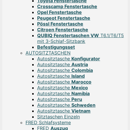
Toyota Fenstertasche
Crosscamp Fenstertasche
Opel Fenstertasche
Peugeot Fenstertasche
Pössl Fenstertasche
Citroen Fenstertasche
QUBIQ Fenstertaschen VW
T6.1/T6/T5
mit 3-Schlaf-Sitzbank
Befestigungsset
AUTOSITZTASCHEN
Autositztasche
Konfigurator
Autositztasche
Austria
Autositztasche
Colombia
Autositztasche
Island
Autositztasche
Marocco
Autositztasche
Mexico
Autositztasche
Namibia
Autositztasche
Peru
Autositztasche
Schweden
Autositztasche
Vietnam
Sitztaschen Einzeln
FRED Schlafsysteme
FRED
Auszug