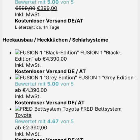
Bewertet mit
5.00
von 5
Ursprünglicher
Aktueller
€
599,00
€
399,00
Preis
Preis
Inkl. MwSt.
war:
ist:
Kostenloser Versand DE/AT
€599,00
€399,00.
Lieferzeit: ca. 14 Tage
Heckausbau / Heckküchen / Schlafsysteme
FUSION 1 "Black-
Edition"
ab
€
4.390,00
Inkl. MwSt.
Kostenloser Versand DE / AT
FUSION 1 "Grey Edition"
Bewertet mit
5.00
von 5
ab
€
4.390,00
Inkl. MwSt.
Kostenloser Versand DE/ AT
FRED Bettsystem
Toyota
Bewertet mit
4.67
von 5
ab
€
2.390,00
Inkl. MwSt.