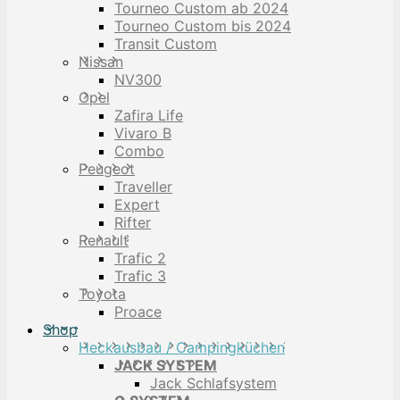
Tourneo Custom ab 2024
Tourneo Custom bis 2024
Transit Custom
Nissan
NV300
Opel
Zafira Life
Vivaro B
Combo
Peugeot
Traveller
Expert
Rifter
Renault
Trafic 2
Trafic 3
Toyota
Proace
Shop
Heckausbau / Campingküchen
JACK SYSTEM
Jack Schlafsystem