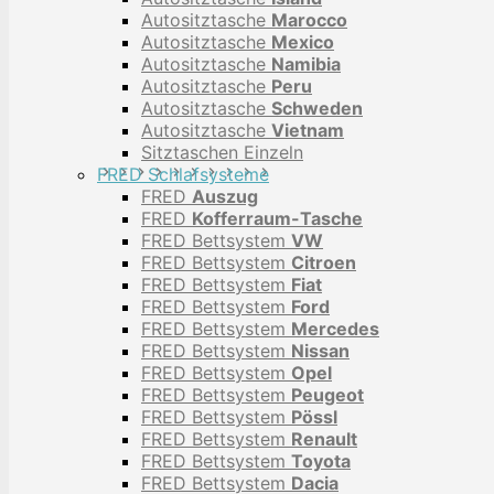
Autositztasche
Marocco
Autositztasche
Mexico
Autositztasche
Namibia
Autositztasche
Peru
Autositztasche
Schweden
Autositztasche
Vietnam
Sitztaschen Einzeln
FRED Schlafsysteme
FRED
Auszug
FRED
Kofferraum-Tasche
FRED Bettsystem
VW
FRED Bettsystem
Citroen
FRED Bettsystem
Fiat
FRED Bettsystem
Ford
FRED Bettsystem
Mercedes
FRED Bettsystem
Nissan
FRED Bettsystem
Opel
FRED Bettsystem
Peugeot
FRED Bettsystem
Pössl
FRED Bettsystem
Renault
FRED Bettsystem
Toyota
FRED Bettsystem
Dacia