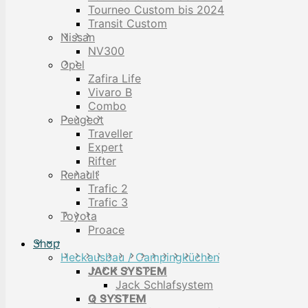
Tourneo Custom bis 2024
Transit Custom
Nissan
NV300
Opel
Zafira Life
Vivaro B
Combo
Peugeot
Traveller
Expert
Rifter
Renault
Trafic 2
Trafic 3
Toyota
Proace
Shop
Heckausbau / Campingküchen
JACK SYSTEM
Jack Schlafsystem
Q SYSTEM