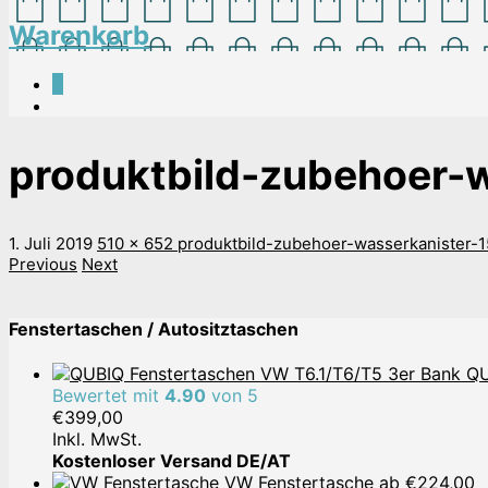
Warenkorb
0
produktbild-zubehoer-w
1. Juli 2019
510 x 652
produktbild-zubehoer-wasserkanister-1
Previous
Next
Fenstertaschen / Autositztaschen
QU
Bewertet mit
4.90
von 5
€
399,00
Inkl. MwSt.
Kostenloser Versand DE/AT
VW Fenstertasche
ab
€
224,00