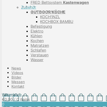
FRED Bettsystem
Kastenwagen
Zubehör
OUTDOOR KÜCHE
KOCH’INZL
KOCHBOX BAMBU
Befestigung
Elektro
Kühlen
Kochen
Matratzen
Schlafen
Verstauen
Wasser
News
Videos
Bilder
Messen
Kontakt
Warenkorb
€
0,00
/ 0 items
0