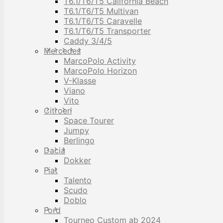
T6.1/T6/T5 California Beach
T6.1/T6/T5 Multivan
T6.1/T6/T5 Caravelle
T6.1/T6/T5 Transporter
Caddy 3/4/5
Mercedes
MarcoPolo Activity
MarcoPolo Horizon
V-Klasse
Viano
Vito
Citroen
Space Tourer
Jumpy
Berlingo
Dacia
Dokker
Fiat
Talento
Scudo
Doblo
Ford
Tourneo Custom ab 2024