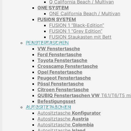
Q California Beach / Multivan
ONE SYSTEM
ONE California Beach / Multivan
FUSION SYSTEM
FUSION 1 “Black-Edition”
FUSION 1 “Grey Edition”
FUSION Staukasten mit Bett
FENSTERTASCHEN
VW Fenstertasche
Ford Fenstertasche
Toyota Fenstertasche
Crosscamp Fenstertasche
Opel Fenstertasche
Peugeot Fenstertasche
Pössl Fenstertasche
Citroen Fenstertasche
QUBIQ Fenstertaschen VW
T6.1/T6/T5 mi
Befestigungsset
AUTOSITZTASCHEN
Autositztasche
Konfigurator
Autositztasche
Austria
Autositztasche
Colombia
Autositztasche
Island