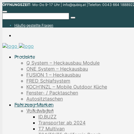
ÖFFNUNGSZEIT:
Mo-Do 9-17 Uhr | info@qubiq.at |Telefon: 0043 664 1888922
Häufig gestellte Fragen
Produkte
Q System – Heckausbau Module
ONE System – Heckausbau
FUSION 1 – Heckausbau
FRED Schlafsystem
KOCH’INZL – Mobile Outdoor Küche
Fenster- / Packtaschen
Autositztaschen
Fahrzeug Marken
Volkswagen
ID.BUZZ
Transporter ab 2024
T7 Multivan