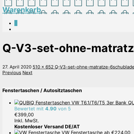
Warenkorb
0
Q-V3-set-ohne-matratz
27. April 2020
510 x 652
Q-V3-set-ohne-matratze-6schublad
Previous
Next
Fenstertaschen / Autositztaschen
QU
Bewertet mit
4.90
von 5
€
399,00
Inkl. MwSt.
Kostenloser Versand DE/AT
VW Fenstertasche
ab
€
224,00