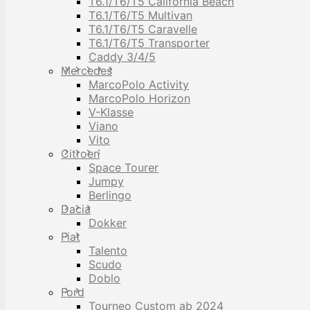
T6.1/T6/T5 California Beach
T6.1/T6/T5 Multivan
T6.1/T6/T5 Caravelle
T6.1/T6/T5 Transporter
Caddy 3/4/5
Mercedes
MarcoPolo Activity
MarcoPolo Horizon
V-Klasse
Viano
Vito
Citroen
Space Tourer
Jumpy
Berlingo
Dacia
Dokker
Fiat
Talento
Scudo
Doblo
Ford
Tourneo Custom ab 2024