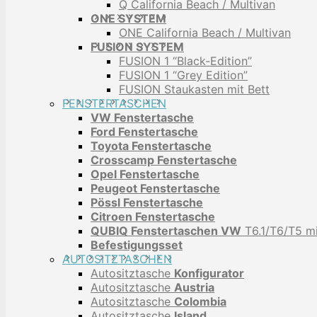
Q California Beach / Multivan
ONE SYSTEM
ONE California Beach / Multivan
FUSION SYSTEM
FUSION 1 “Black-Edition”
FUSION 1 “Grey Edition”
FUSION Staukasten mit Bett
FENSTERTASCHEN
VW Fenstertasche
Ford Fenstertasche
Toyota Fenstertasche
Crosscamp Fenstertasche
Opel Fenstertasche
Peugeot Fenstertasche
Pössl Fenstertasche
Citroen Fenstertasche
QUBIQ Fenstertaschen VW
T6.1/T6/T5 mi
Befestigungsset
AUTOSITZTASCHEN
Autositztasche
Konfigurator
Autositztasche
Austria
Autositztasche
Colombia
Autositztasche
Island