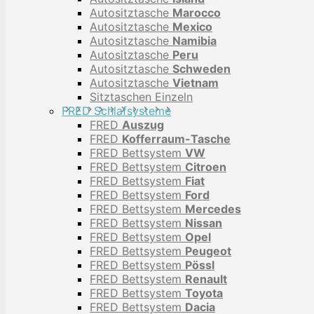
Autositztasche
Marocco
Autositztasche
Mexico
Autositztasche
Namibia
Autositztasche
Peru
Autositztasche
Schweden
Autositztasche
Vietnam
Sitztaschen Einzeln
FRED Schlafsysteme
FRED
Auszug
FRED
Kofferraum-Tasche
FRED Bettsystem
VW
FRED Bettsystem
Citroen
FRED Bettsystem
Fiat
FRED Bettsystem
Ford
FRED Bettsystem
Mercedes
FRED Bettsystem
Nissan
FRED Bettsystem
Opel
FRED Bettsystem
Peugeot
FRED Bettsystem
Pössl
FRED Bettsystem
Renault
FRED Bettsystem
Toyota
FRED Bettsystem
Dacia