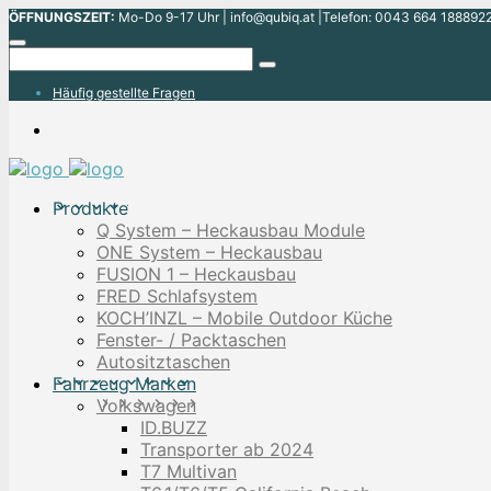
ÖFFNUNGSZEIT:
Mo-Do 9-17 Uhr | info@qubiq.at |Telefon: 0043 664 1888922
Häufig gestellte Fragen
Produkte
Q System – Heckausbau Module
ONE System – Heckausbau
FUSION 1 – Heckausbau
FRED Schlafsystem
KOCH’INZL – Mobile Outdoor Küche
Fenster- / Packtaschen
Autositztaschen
Fahrzeug Marken
Volkswagen
ID.BUZZ
Transporter ab 2024
T7 Multivan