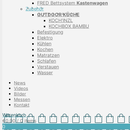
FRED Bettsystem
Kastenwagen
Zubehör
OUTDOOR KÜCHE
KOCH’INZL
KOCHBOX BAMBU
Befestigung
Elektro
Kühlen
Kochen
Matratzen
Schlafen
Verstauen
Wasser
News
Videos
Bilder
Messen
Kontakt
Warenkorb
€
0,00
/ 0 items
0