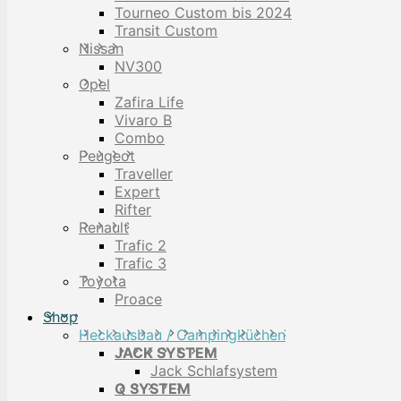
Tourneo Custom bis 2024
Transit Custom
Nissan
NV300
Opel
Zafira Life
Vivaro B
Combo
Peugeot
Traveller
Expert
Rifter
Renault
Trafic 2
Trafic 3
Toyota
Proace
Shop
Heckausbau / Campingküchen
JACK SYSTEM
Jack Schlafsystem
Q SYSTEM