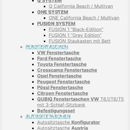
Q SYSTEM
Q California Beach / Multivan
ONE SYSTEM
ONE California Beach / Multivan
FUSION SYSTEM
FUSION 1 “Black-Edition”
FUSION 1 “Grey Edition”
FUSION Staukasten mit Bett
FENSTERTASCHEN
VW Fenstertasche
Ford Fenstertasche
Toyota Fenstertasche
Crosscamp Fenstertasche
Opel Fenstertasche
Peugeot Fenstertasche
Pössl Fenstertasche
Citroen Fenstertasche
QUBIQ Fenstertaschen VW
T6.1/T6/T5
mit 3-Schlaf-Sitzbank
Befestigungsset
AUTOSITZTASCHEN
Autositztasche
Konfigurator
Autositztasche
Austria