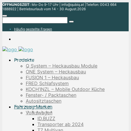
ÖFFNUNGSZEIT:
Mo-Do 9-17 Uhr | info@qubiq.at |Telefon: 0043 664
1888922 | Betriebsurlaub vom 14 - 30 August.2026
Häufig gestellte Fragen
Produkte
Q System – Heckausbau Module
ONE System – Heckausbau
FUSION 1 – Heckausbau
FRED Schlafsystem
KOCH’INZL – Mobile Outdoor Küche
Fenster- / Packtaschen
Autositztaschen
Fahrzeug Marken
Volkswagen
ID.BUZZ
Transporter ab 2024
T7 Multivan