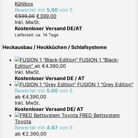
Kühlbox
Bewertet mit
5.00
von 5
Ursprünglicher
Aktueller
€
599,00
€
399,00
Preis
Preis
Inkl. MwSt.
war:
ist:
Kostenloser Versand DE/AT
€599,00
€399,00.
Lieferzeit: ca. 14 Tage
Heckausbau / Heckküchen / Schlafsysteme
FUSION 1 "Black-
Edition"
ab
€
4.390,00
Inkl. MwSt.
Kostenloser Versand DE / AT
FUSION 1 "Grey Edition"
Bewertet mit
5.00
von 5
ab
€
4.390,00
Inkl. MwSt.
Kostenloser Versand DE/ AT
FRED Bettsystem
Toyota
Bewertet mit
4.67
von 5
ab
€
2.390,00