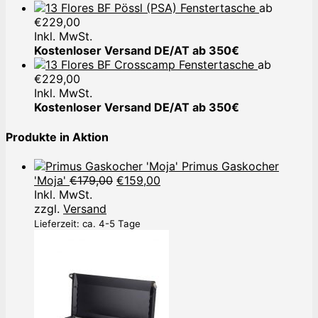
Pössl (PSA) Fenstertasche
ab
€
229,00
Inkl. MwSt.
Kostenloser Versand DE/AT ab 350€
Crosscamp Fenstertasche
ab
€
229,00
Inkl. MwSt.
Kostenloser Versand DE/AT ab 350€
Produkte in Aktion
Primus Gaskocher
Ursprünglicher
Aktueller
'Moja'
€
179,00
€
159,00
Preis
Preis
Inkl. MwSt.
war:
ist:
zzgl.
Versand
€179,00
€159,00.
Lieferzeit: ca. 4-5 Tage