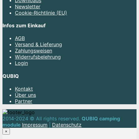
Downloads
Newsletter
Cookie-Richtlinie (EU)
Infos zum Einkauf
AGB
Versand & Lieferung
Zahlungsweisen
Widerrufsbelehrung
Login
QUBIQ
Kontakt
Über uns
Partner
2014-2024 © All rights reserved.
QUBIQ camping
module
Impressum
|
Datenschutz
×