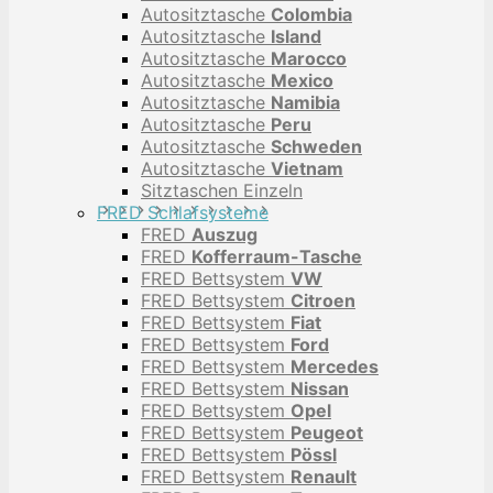
Autositztasche
Colombia
Autositztasche
Island
Autositztasche
Marocco
Autositztasche
Mexico
Autositztasche
Namibia
Autositztasche
Peru
Autositztasche
Schweden
Autositztasche
Vietnam
Sitztaschen Einzeln
FRED Schlafsysteme
FRED
Auszug
FRED
Kofferraum-Tasche
FRED Bettsystem
VW
FRED Bettsystem
Citroen
FRED Bettsystem
Fiat
FRED Bettsystem
Ford
FRED Bettsystem
Mercedes
FRED Bettsystem
Nissan
FRED Bettsystem
Opel
FRED Bettsystem
Peugeot
FRED Bettsystem
Pössl
FRED Bettsystem
Renault