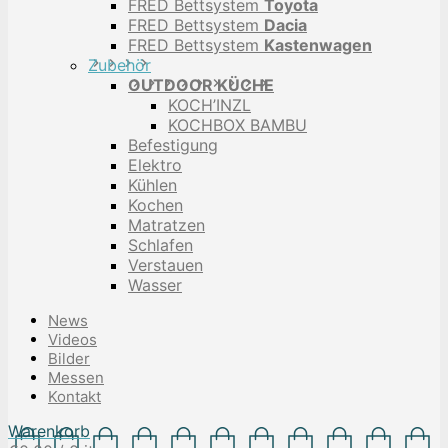
FRED Bettsystem
Toyota
FRED Bettsystem
Dacia
FRED Bettsystem
Kastenwagen
Zubehör
OUTDOOR KÜCHE
KOCH’INZL
KOCHBOX BAMBU
Befestigung
Elektro
Kühlen
Kochen
Matratzen
Schlafen
Verstauen
Wasser
News
Videos
Bilder
Messen
Kontakt
Warenkorb