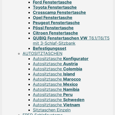
Ford Fenstertasche
Toyota Fenstertasche
Crosscamp Fenstertasche
Opel Fenstertasche
Peugeot Fenstertasche
Pössl Fenstertasche
Citroen Fenstertasche
QUBIQ Fenstertaschen VW
T6.1/T6/T5
mit 3-Schlaf-Sitzbank
Befestigungsset
AUTOSITZTASCHEN
Autositztasche
Konfigurator
Autositztasche
Austria
Autositztasche
Colombia
Autositztasche
Island
Autositztasche
Marocco
Autositztasche
Mexico
Autositztasche
Namibia
Autositztasche
Peru
Autositztasche
Schweden
Autositztasche
Vietnam
Sitztaschen Einzeln
FRED Schlafsysteme