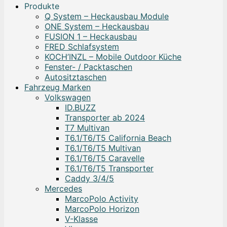
Produkte
Q System – Heckausbau Module
ONE System – Heckausbau
FUSION 1 – Heckausbau
FRED Schlafsystem
KOCH’INZL – Mobile Outdoor Küche
Fenster- / Packtaschen
Autositztaschen
Fahrzeug Marken
Volkswagen
ID.BUZZ
Transporter ab 2024
T7 Multivan
T6.1/T6/T5 California Beach
T6.1/T6/T5 Multivan
T6.1/T6/T5 Caravelle
T6.1/T6/T5 Transporter
Caddy 3/4/5
Mercedes
MarcoPolo Activity
MarcoPolo Horizon
V-Klasse