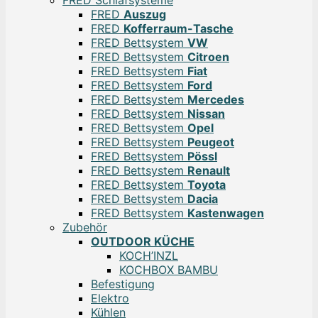
FRED
Auszug
FRED
Kofferraum-Tasche
FRED Bettsystem
VW
FRED Bettsystem
Citroen
FRED Bettsystem
Fiat
FRED Bettsystem
Ford
FRED Bettsystem
Mercedes
FRED Bettsystem
Nissan
FRED Bettsystem
Opel
FRED Bettsystem
Peugeot
FRED Bettsystem
Pössl
FRED Bettsystem
Renault
FRED Bettsystem
Toyota
FRED Bettsystem
Dacia
FRED Bettsystem
Kastenwagen
Zubehör
OUTDOOR KÜCHE
KOCH’INZL
KOCHBOX BAMBU
Befestigung
Elektro
Kühlen