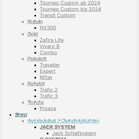
Tourneo Custom ab 2024
Tourneo Custom bis 2024
Transit Custom
Nissan
NV300
Opel
Zafira Life
Vivaro B
Combo
Peugeot
Traveller
Expert
Rifter
Renault
Trafic 2
Trafic 3
Toyota
Proace
Shop
Heckausbau / Campingküchen
JACK SYSTEM
Jack Schlafsystem