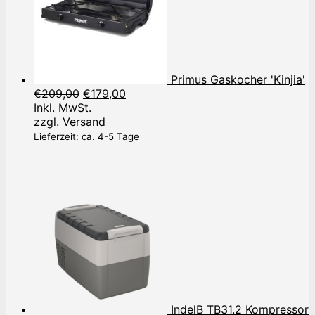
Primus Gaskocher 'Kinjia'
Ursprünglicher
Aktueller
€
209,00
€
179,00
Preis
Preis
Inkl. MwSt.
war:
ist:
zzgl.
Versand
€209,00
€179,00.
Lieferzeit: ca. 4-5 Tage
IndelB TB31.2 Kompressor