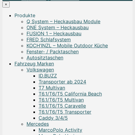
×
Produkte
Q System – Heckausbau Module
ONE System – Heckausbau
FUSION 1 – Heckausbau
FRED Schlafsystem
KOCH’INZL – Mobile Outdoor Küche
Fenster- / Packtaschen
Autositztaschen
Fahrzeug Marken
Volkswagen
ID.BUZZ
Transporter ab 2024
T7 Multivan
T6.1/T6/T5 California Beach
T6.1/T6/T5 Multivan
T6.1/T6/T5 Caravelle
T6.1/T6/T5 Transporter
Caddy 3/4/5
Mercedes
MarcoPolo Activity