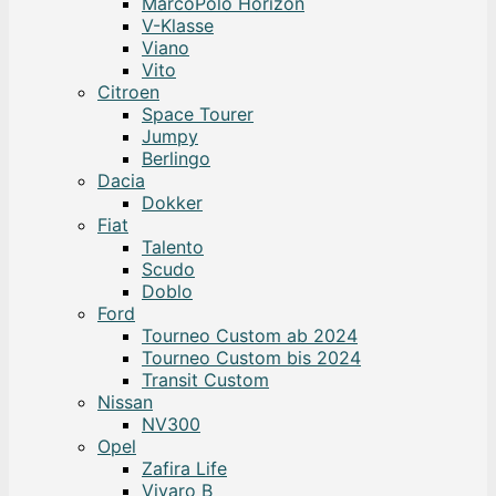
MarcoPolo Horizon
V-Klasse
Viano
Vito
Citroen
Space Tourer
Jumpy
Berlingo
Dacia
Dokker
Fiat
Talento
Scudo
Doblo
Ford
Tourneo Custom ab 2024
Tourneo Custom bis 2024
Transit Custom
Nissan
NV300
Opel
Zafira Life
Vivaro B