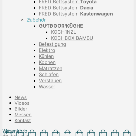
FRED Bettsystem
Toyota
FRED Bettsystem
Dacia
FRED Bettsystem
Kastenwagen
Zubehör
OUTDOOR KÜCHE
KOCH’INZL
KOCHBOX BAMBU
Befestigung
Elektro
Kühlen
Kochen
Matratzen
Schlafen
Verstauen
Wasser
News
Videos
Bilder
Messen
Kontakt
Warenkorb