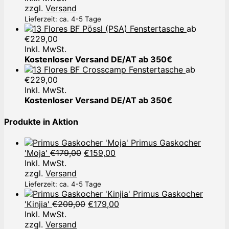
zzgl.
Versand
Lieferzeit: ca. 4-5 Tage
Pössl (PSA) Fenstertasche
ab
€
229,00
Inkl. MwSt.
Kostenloser Versand DE/AT ab 350€
Crosscamp Fenstertasche
ab
€
229,00
Inkl. MwSt.
Kostenloser Versand DE/AT ab 350€
Produkte in Aktion
Primus Gaskocher
Ursprünglicher
Aktueller
'Moja'
€
179,00
€
159,00
Preis
Preis
Inkl. MwSt.
war:
ist:
zzgl.
Versand
€179,00
€159,00.
Lieferzeit: ca. 4-5 Tage
Primus Gaskocher
Ursprünglicher
Aktueller
'Kinjia'
€
209,00
€
179,00
Preis
Preis
Inkl. MwSt.
war:
ist:
zzgl.
Versand