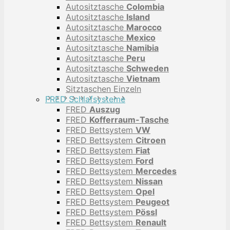
Autositztasche
Colombia
Autositztasche
Island
Autositztasche
Marocco
Autositztasche
Mexico
Autositztasche
Namibia
Autositztasche
Peru
Autositztasche
Schweden
Autositztasche
Vietnam
Sitztaschen Einzeln
FRED Schlafsysteme
FRED
Auszug
FRED
Kofferraum-Tasche
FRED Bettsystem
VW
FRED Bettsystem
Citroen
FRED Bettsystem
Fiat
FRED Bettsystem
Ford
FRED Bettsystem
Mercedes
FRED Bettsystem
Nissan
FRED Bettsystem
Opel
FRED Bettsystem
Peugeot
FRED Bettsystem
Pössl
FRED Bettsystem
Renault