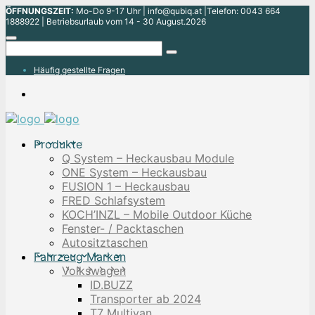
ÖFFNUNGSZEIT:
Mo-Do 9-17 Uhr | info@qubiq.at |Telefon: 0043 664
1888922 | Betriebsurlaub vom 14 - 30 August.2026
Häufig gestellte Fragen
Produkte
Q System – Heckausbau Module
ONE System – Heckausbau
FUSION 1 – Heckausbau
FRED Schlafsystem
KOCH’INZL – Mobile Outdoor Küche
Fenster- / Packtaschen
Autositztaschen
Fahrzeug Marken
Volkswagen
ID.BUZZ
Transporter ab 2024
T7 Multivan