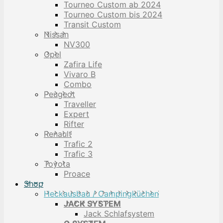
Tourneo Custom ab 2024
Tourneo Custom bis 2024
Transit Custom
Nissan
NV300
Opel
Zafira Life
Vivaro B
Combo
Peugeot
Traveller
Expert
Rifter
Renault
Trafic 2
Trafic 3
Toyota
Proace
Shop
Heckausbau / Campingküchen
JACK SYSTEM
Jack Schlafsystem