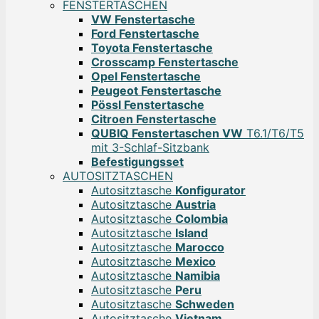
FENSTERTASCHEN
VW Fenstertasche
Ford Fenstertasche
Toyota Fenstertasche
Crosscamp Fenstertasche
Opel Fenstertasche
Peugeot Fenstertasche
Pössl Fenstertasche
Citroen Fenstertasche
QUBIQ Fenstertaschen VW
T6.1/T6/T5
mit 3-Schlaf-Sitzbank
Befestigungsset
AUTOSITZTASCHEN
Autositztasche
Konfigurator
Autositztasche
Austria
Autositztasche
Colombia
Autositztasche
Island
Autositztasche
Marocco
Autositztasche
Mexico
Autositztasche
Namibia
Autositztasche
Peru
Autositztasche
Schweden
Autositztasche
Vietnam