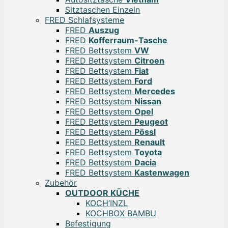
Sitztaschen Einzeln
FRED Schlafsysteme
FRED
Auszug
FRED
Kofferraum-Tasche
FRED Bettsystem
VW
FRED Bettsystem
Citroen
FRED Bettsystem
Fiat
FRED Bettsystem
Ford
FRED Bettsystem
Mercedes
FRED Bettsystem
Nissan
FRED Bettsystem
Opel
FRED Bettsystem
Peugeot
FRED Bettsystem
Pössl
FRED Bettsystem
Renault
FRED Bettsystem
Toyota
FRED Bettsystem
Dacia
FRED Bettsystem
Kastenwagen
Zubehör
OUTDOOR KÜCHE
KOCH’INZL
KOCHBOX BAMBU
Befestigung