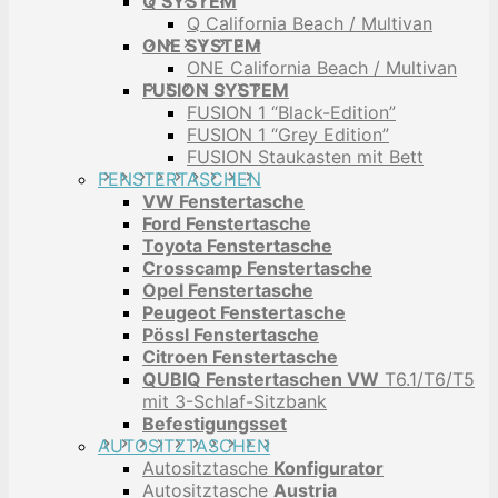
Q SYSTEM
Q California Beach / Multivan
ONE SYSTEM
ONE California Beach / Multivan
FUSION SYSTEM
FUSION 1 “Black-Edition”
FUSION 1 “Grey Edition”
FUSION Staukasten mit Bett
FENSTERTASCHEN
VW Fenstertasche
Ford Fenstertasche
Toyota Fenstertasche
Crosscamp Fenstertasche
Opel Fenstertasche
Peugeot Fenstertasche
Pössl Fenstertasche
Citroen Fenstertasche
QUBIQ Fenstertaschen VW
T6.1/T6/T5
mit 3-Schlaf-Sitzbank
Befestigungsset
AUTOSITZTASCHEN
Autositztasche
Konfigurator
Autositztasche
Austria