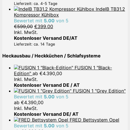
€209,00
€179,00.
Lieferzeit: ca. 4-5 Tage
IndelB TB31.2
Kompressor Kühlbox
Bewertet mit
5.00
von 5
Ursprünglicher
Aktueller
€
599,00
€
399,00
Preis
Preis
Inkl. MwSt.
war:
ist:
Kostenloser Versand DE/AT
€599,00
€399,00.
Lieferzeit: ca. 14 Tage
Heckausbau / Heckküchen / Schlafsysteme
FUSION 1 "Black-
Edition"
ab
€
4.390,00
Inkl. MwSt.
Kostenloser Versand DE / AT
FUSION 1 "Grey Edition"
Bewertet mit
5.00
von 5
ab
€
4.390,00
Inkl. MwSt.
Kostenloser Versand DE/ AT
FRED Bettsystem Opel
Bewertet mit
5.00
von 5