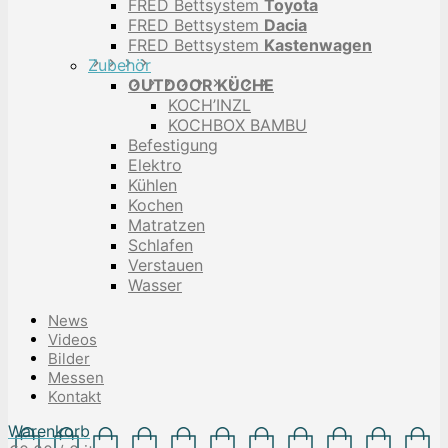
FRED Bettsystem
Toyota
FRED Bettsystem
Dacia
FRED Bettsystem
Kastenwagen
Zubehör
OUTDOOR KÜCHE
KOCH’INZL
KOCHBOX BAMBU
Befestigung
Elektro
Kühlen
Kochen
Matratzen
Schlafen
Verstauen
Wasser
News
Videos
Bilder
Messen
Kontakt
Warenkorb