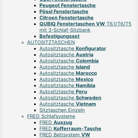
Peugeot Fenstertasche
Pössl Fenstertasche
Citroen Fenstertasche
QUBIQ Fenstertaschen VW
T6.1/T6/T5
mit 3-Schlaf-Sitzbank
Befestigungsset
AUTOSITZTASCHEN
Autositztasche
Konfigurator
Autositztasche
Austria
Autositztasche
Colombia
Autositztasche
Island
Autositztasche
Marocco
Autositztasche
Mexico
Autositztasche
Namibia
Autositztasche
Peru
Autositztasche
Schweden
Autositztasche
Vietnam
Sitztaschen Einzeln
FRED Schlafsysteme
FRED
Auszug
FRED
Kofferraum-Tasche
FRED Bettsystem
VW