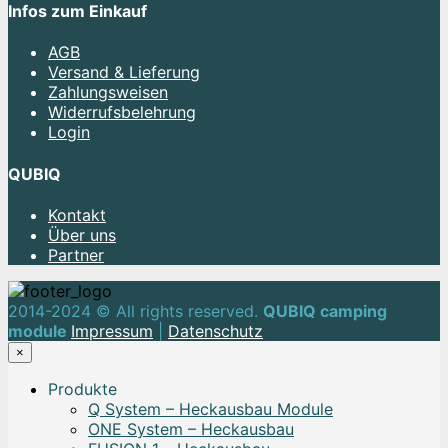
Infos zum Einkauf
AGB
Versand & Lieferung
Zahlungsweisen
Widerrufsbelehrung
Login
QUBIQ
Kontakt
Über uns
Partner
2014-2024 © All rights reserved.
QUBIQ camping
module
Impressum
|
Datenschutz
×
Produkte
Q System – Heckausbau Module
ONE System – Heckausbau