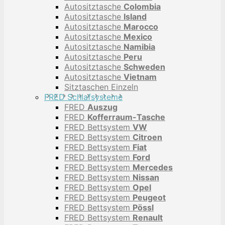
Autositztasche
Colombia
Autositztasche
Island
Autositztasche
Marocco
Autositztasche
Mexico
Autositztasche
Namibia
Autositztasche
Peru
Autositztasche
Schweden
Autositztasche
Vietnam
Sitztaschen Einzeln
FRED Schlafsysteme
FRED
Auszug
FRED
Kofferraum-Tasche
FRED Bettsystem
VW
FRED Bettsystem
Citroen
FRED Bettsystem
Fiat
FRED Bettsystem
Ford
FRED Bettsystem
Mercedes
FRED Bettsystem
Nissan
FRED Bettsystem
Opel
FRED Bettsystem
Peugeot
FRED Bettsystem
Pössl
FRED Bettsystem
Renault