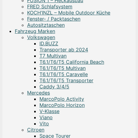
FUSION 1 – Heckausbau
FRED Schlafsystem
KOCH’INZL – Mobile Outdoor Küche
Fenster- / Packtaschen
Autositztaschen
Fahrzeug Marken
Volkswagen
ID.BUZZ
Transporter ab 2024
T7 Multivan
T6.1/T6/T5 California Beach
T6.1/T6/T5 Multivan
T6.1/T6/T5 Caravelle
T6.1/T6/T5 Transporter
Caddy 3/4/5
Mercedes
MarcoPolo Activity
MarcoPolo Horizon
V-Klasse
Viano
Vito
Citroen
Space Tourer