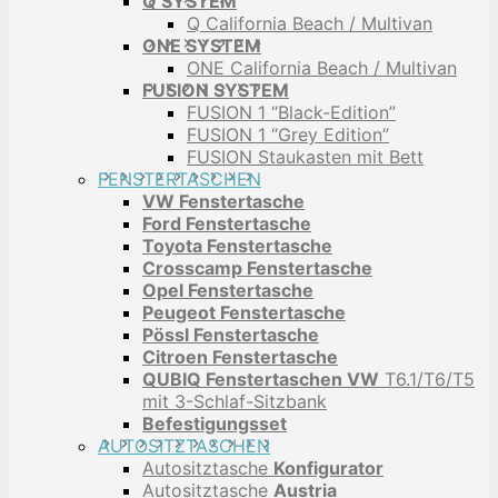
Q SYSTEM
Q California Beach / Multivan
ONE SYSTEM
ONE California Beach / Multivan
FUSION SYSTEM
FUSION 1 “Black-Edition”
FUSION 1 “Grey Edition”
FUSION Staukasten mit Bett
FENSTERTASCHEN
VW Fenstertasche
Ford Fenstertasche
Toyota Fenstertasche
Crosscamp Fenstertasche
Opel Fenstertasche
Peugeot Fenstertasche
Pössl Fenstertasche
Citroen Fenstertasche
QUBIQ Fenstertaschen VW
T6.1/T6/T5
mit 3-Schlaf-Sitzbank
Befestigungsset
AUTOSITZTASCHEN
Autositztasche
Konfigurator
Autositztasche
Austria