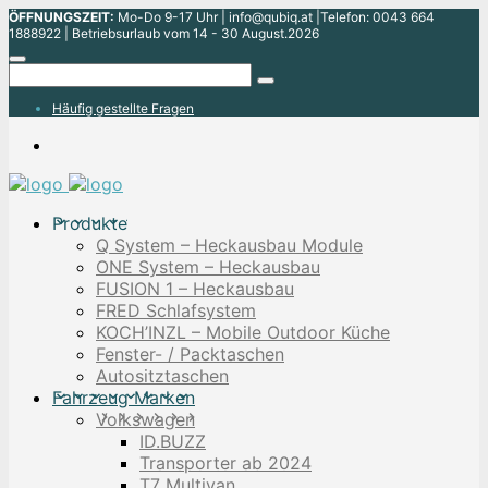
ÖFFNUNGSZEIT:
Mo-Do 9-17 Uhr | info@qubiq.at |Telefon: 0043 664
1888922 | Betriebsurlaub vom 14 - 30 August.2026
Häufig gestellte Fragen
Produkte
Q System – Heckausbau Module
ONE System – Heckausbau
FUSION 1 – Heckausbau
FRED Schlafsystem
KOCH’INZL – Mobile Outdoor Küche
Fenster- / Packtaschen
Autositztaschen
Fahrzeug Marken
Volkswagen
ID.BUZZ
Transporter ab 2024
T7 Multivan