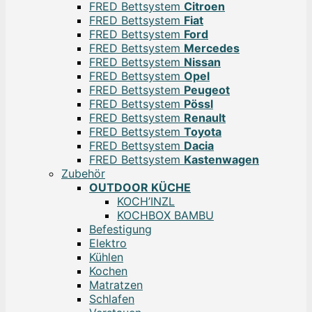
FRED Bettsystem
Citroen
FRED Bettsystem
Fiat
FRED Bettsystem
Ford
FRED Bettsystem
Mercedes
FRED Bettsystem
Nissan
FRED Bettsystem
Opel
FRED Bettsystem
Peugeot
FRED Bettsystem
Pössl
FRED Bettsystem
Renault
FRED Bettsystem
Toyota
FRED Bettsystem
Dacia
FRED Bettsystem
Kastenwagen
Zubehör
OUTDOOR KÜCHE
KOCH’INZL
KOCHBOX BAMBU
Befestigung
Elektro
Kühlen
Kochen
Matratzen
Schlafen