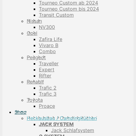
Tourneo Custom ab 2024
Tourneo Custom bis 2024
Transit Custom
Nissan
NV300
Opel
Zafira Life
Vivaro B
Combo
Peugeot
Traveller
Expert
Rifter
Renault
Trafic 2
Trafic 3
Toyota
Proace
Shop
Heckausbau / Campingküchen
JACK SYSTEM
Jack Schlafsystem