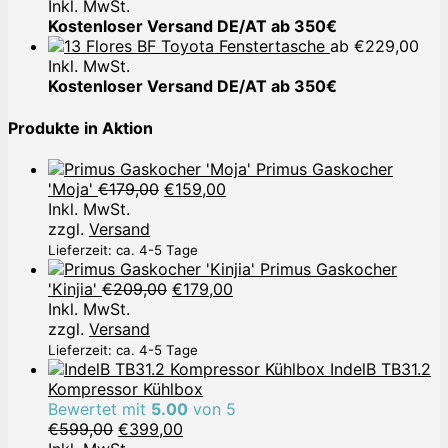
Inkl. MwSt.
Kostenloser Versand DE/AT ab 350€
Toyota Fenstertasche
ab
€
229,00
Inkl. MwSt.
Kostenloser Versand DE/AT ab 350€
Produkte in Aktion
Primus Gaskocher
Ursprünglicher
Aktueller
'Moja'
€
179,00
€
159,00
Preis
Preis
Inkl. MwSt.
war:
ist:
zzgl.
Versand
€179,00
€159,00.
Lieferzeit: ca. 4-5 Tage
Primus Gaskocher
Ursprünglicher
Aktueller
'Kinjia'
€
209,00
€
179,00
Preis
Preis
Inkl. MwSt.
war:
ist:
zzgl.
Versand
€209,00
€179,00.
Lieferzeit: ca. 4-5 Tage
IndelB TB31.2
Kompressor Kühlbox
Bewertet mit
5.00
von 5
Ursprünglicher
Aktueller
€
599,00
€
399,00
Preis
Preis