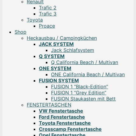
Renault
Trafic 2
Trafic 3
Toyota
Proace
Shop
Heckausbau / Campingküchen
JACK SYSTEM
Jack Schlafsystem
Q SYSTEM
Q California Beach / Multivan
ONE SYSTEM
ONE California Beach / Multivan
FUSION SYSTEM
FUSION 1 “Black-Edition”
FUSION 1 “Grey Edition”
FUSION Staukasten mit Bett
FENSTERTASCHEN
VW Fenstertasche
Ford Fenstertasche
Toyota Fenstertasche
Crosscamp Fenstertasche
Opel Fenstertasche